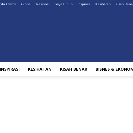
rita Utama
Global
Nasional
Gaya Hidup
Inspirasi
Kesihatan
Kisah Bena
INSPIRASI
KESIHATAN
KISAH BENAR
BISNES & EKONOM