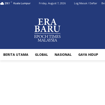
C
Friday, August 7, 2026
Log Masuk / Daftar
Be
29.1
Kuala Lumpur
BERITA UTAMA
GLOBAL
NASIONAL
GAYA HIDUP