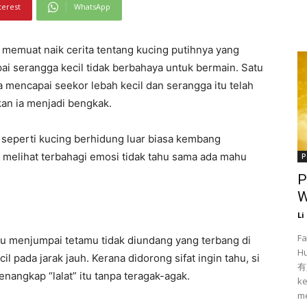
terest
WhatsApp
 memuat naik cerita tentang kucing putihnya yang
ai serangga kecil tidak berbahaya untuk bermain. Satu
ja mencapai seekor lebah kecil dan serangga itu telah
an ia menjadi bengkak.
seperti kucing berhidung luar biasa kembang
elihat terbahagi emosi tidak tahu sama ada mahu
P
P
W
Li
Fa
itu menjumpai tetamu tidak diundang yang terbang di
H
ecil pada jarak jauh. Kerana didorong sifat ingin tahu, si
有人
nangkap “lalat” itu tanpa teragak-agak.
ke
me