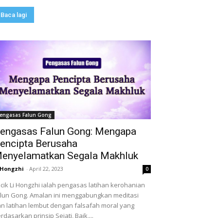
Baca lagi
engasas Falun Gong
engasas Falun Gong: Mengapa
encipta Berusaha
enyelamatkan Segala Makhluk
 Hongzhi
-
April 22, 2023
0
cik Li Hongzhi ialah pengasas latihan kerohanian
lun Gong. Amalan ini menggabungkan meditasi
n latihan lembut dengan falsafah moral yang
rdasarkan prinsip Sejati, Baik,...