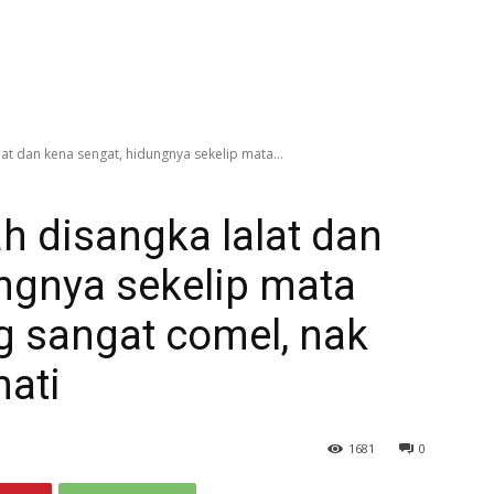
lat dan kena sengat, hidungnya sekelip mata...
ah disangka lalat dan
ngnya sekelip mata
g sangat comel, nak
hati
1681
0