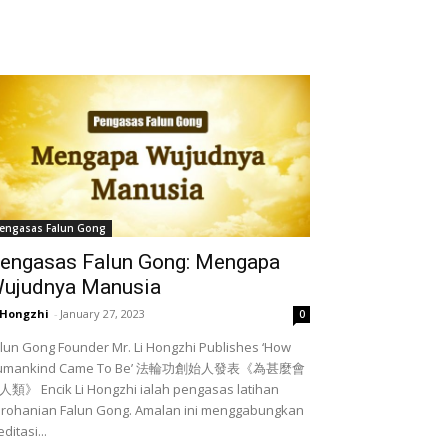
engasas Falun Gong
engasas Falun Gong: Mengapa
ujudnya Manusia
 Hongzhi
-
January 27, 2023
0
lun Gong Founder Mr. Li Hongzhi Publishes ‘How
umankind Came To Be’ 法輪功創始人發表《為甚麼會
類》 Encik Li Hongzhi ialah pengasas latihan
rohanian Falun Gong. Amalan ini menggabungkan
ditasi...