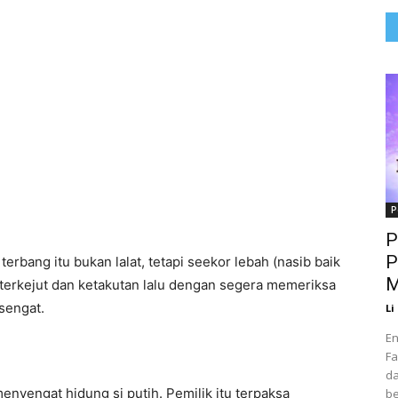
P
P
P
rbang itu bukan lalat, tetapi seekor lebah (nasib baik
M
 terkejut dan ketakutan lalu dengan segera memeriksa
sengat.
Li
En
Fa
da
nyengat hidung si putih. Pemilik itu terpaksa
be