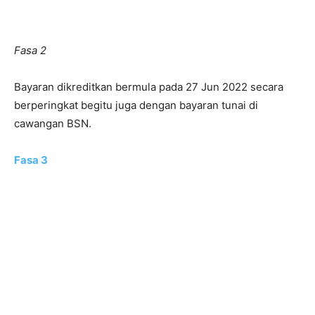
Fasa 2
Bayaran dikreditkan bermula pada 27 Jun 2022 secara
berperingkat begitu juga dengan bayaran tunai di
cawangan BSN.
Fasa 3