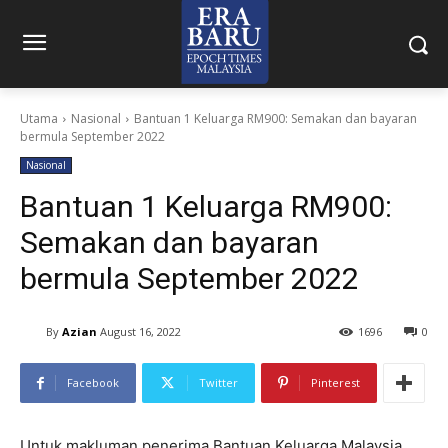
Utama
Nasional
Bantuan 1 Keluarga RM900: Semakan dan bayaran
bermula September 2022
Nasional
Bantuan 1 Keluarga RM900:
Semakan dan bayaran
bermula September 2022
By
Azian
August 16, 2022
1696
0
Facebook
Twitter
Pinterest
Untuk makluman penerima Bantuan Keluarga Malaysia