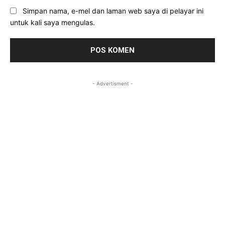
Simpan nama, e-mel dan laman web saya di pelayar ini
untuk kali saya mengulas.
- Advertisment -