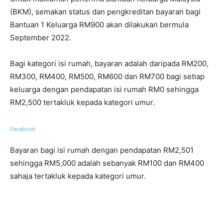
(BKM), semakan status dan pengkreditan bayaran bagi
Bantuan 1 Keluarga RM900 akan dilakukan bermula
September 2022.
Bagi kategori isi rumah, bayaran adalah daripada RM200,
RM300, RM400, RM500, RM600 dan RM700 bagi setiap
keluarga dengan pendapatan isi rumah RM0 sehingga
RM2,500 tertakluk kepada kategori umur.
Facebook
Bayaran bagi isi rumah dengan pendapatan RM2,501
sehingga RM5,000 adalah sebanyak RM100 dan RM400
sahaja tertakluk kepada kategori umur.