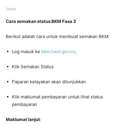
Twitter
Cara semakan status BKM Fasa 3
Berikut adalah cara untuk membuat semakan BKM:
Log masuk ke
bkm.hasil.gov.my
Klik Semakan Status
Paparan kelayakan akan ditunjukkan
Klik maklumat pembayaran untuk lihat status
pembayaran
Maklumat lanjut
: