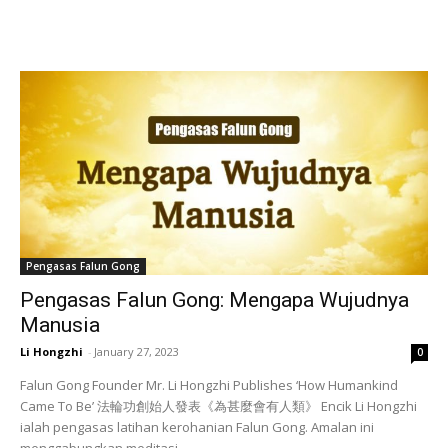
Pengasas Falun Gong
Pengasas Falun Gong: Mengapa Wujudnya
Manusia
Li Hongzhi
-
January 27, 2023
0
Falun Gong Founder Mr. Li Hongzhi Publishes ‘How Humankind
Came To Be’ 法輪功創始人發表《為甚麼會有人類》 Encik Li Hongzhi
ialah pengasas latihan kerohanian Falun Gong. Amalan ini
menggabungkan meditasi...