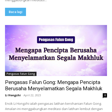
Baca lagi
Pengasas Falun Gong
Pengasas Falun Gong: Mengapa Pencipta
Berusaha Menyelamatkan Segala Makhluk
Li Hongzhi
-
April 22, 2023
0
Encik Li Hongzhi ialah pengasas latihan kerohanian Falun Gong.
Amalan ini menggabungkan meditasi dan latihan lembut dengan