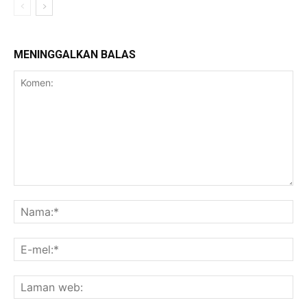
MENINGGALKAN BALAS
Komen:
Na
E-
mel
La
we