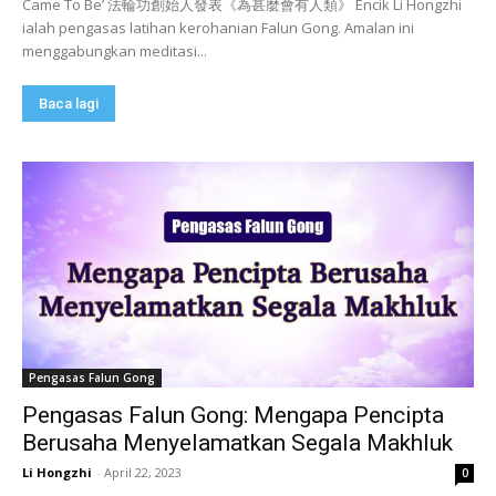
Came To Be’ 法輪功創始人發表《為甚麼會有人類》 Encik Li Hongzhi
ialah pengasas latihan kerohanian Falun Gong. Amalan ini
menggabungkan meditasi...
Baca lagi
Pengasas Falun Gong
Pengasas Falun Gong: Mengapa Pencipta
Berusaha Menyelamatkan Segala Makhluk
Li Hongzhi
-
April 22, 2023
0