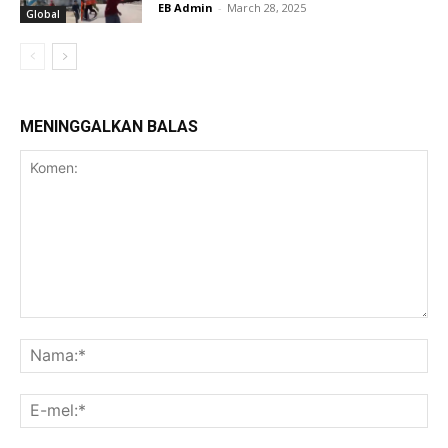
EB Admin
-
March 28, 2025
Global
MENINGGALKAN BALAS
Komen:
Na
E-
mel