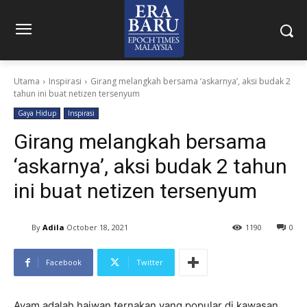
Utama
Inspirasi
Girang melangkah bersama ‘askarnya’, aksi budak 2
tahun ini buat netizen tersenyum
Gaya Hidup
Inspirasi
Girang melangkah bersama
‘askarnya’, aksi budak 2 tahun
ini buat netizen tersenyum
By
Adila
October 18, 2021
1190
0
Facebook
Twitter
Ayam adalah haiwan ternakan yang popular di kawasan