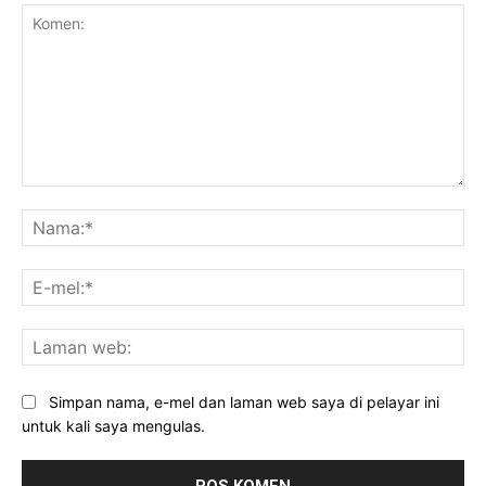
Komen:
Na
E-
mel
La
we
Simpan nama, e-mel dan laman web saya di pelayar ini
untuk kali saya mengulas.