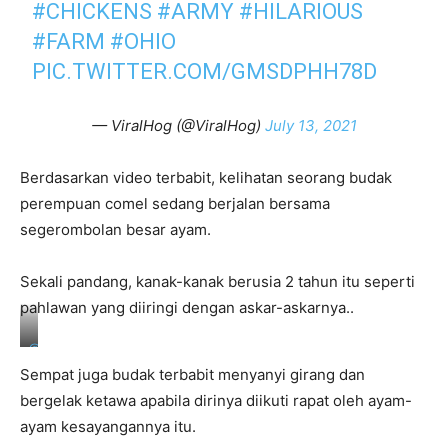
#CHICKENS
#ARMY
#HILARIOUS
#FARM
#OHIO
PIC.TWITTER.COM/GMSDPHH78D
— ViralHog (@ViralHog)
July 13, 2021
Berdasarkan video terbabit, kelihatan seorang budak
perempuan comel sedang berjalan bersama
segerombolan besar ayam.
Sekali pandang, kanak-kanak berusia 2 tahun itu seperti
pahlawan yang diiringi dengan askar-askarnya..
@
V
Sempat juga budak terbabit menyanyi girang dan
i
r
bergelak ketawa apabila dirinya diikuti rapat oleh ayam-
a
ayam kesayangannya itu.
l