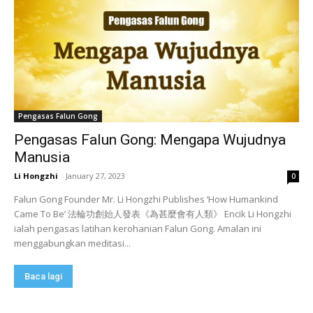
Pengasas Falun Gong
Pengasas Falun Gong: Mengapa Wujudnya
Manusia
Li Hongzhi
-
January 27, 2023
0
Falun Gong Founder Mr. Li Hongzhi Publishes ‘How Humankind
Came To Be’ 法輪功創始人發表《為甚麼會有人類》 Encik Li Hongzhi
ialah pengasas latihan kerohanian Falun Gong. Amalan ini
menggabungkan meditasi...
Baca lagi