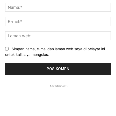
Na
E-
mel
La
we
Simpan nama, e-mel dan laman web saya di pelayar ini
untuk kali saya mengulas.
- Advertisment -