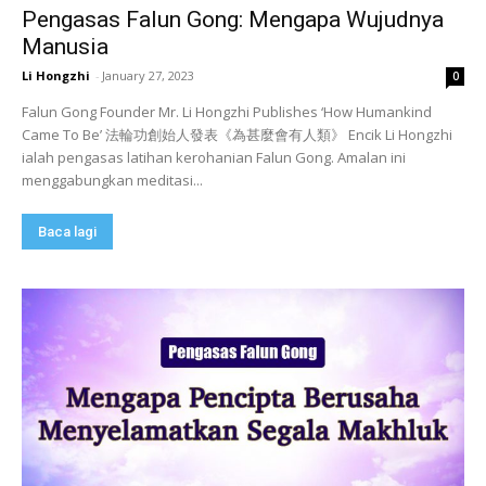
Pengasas Falun Gong: Mengapa Wujudnya
Manusia
Li Hongzhi
-
January 27, 2023
0
Falun Gong Founder Mr. Li Hongzhi Publishes ‘How Humankind
Came To Be’ 法輪功創始人發表《為甚麼會有人類》 Encik Li Hongzhi
ialah pengasas latihan kerohanian Falun Gong. Amalan ini
menggabungkan meditasi...
Baca lagi