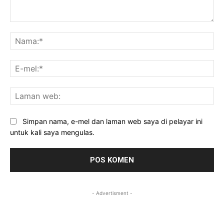
Komen:
Na
E-
mel
La
we
Simpan nama, e-mel dan laman web saya di pelayar ini
untuk kali saya mengulas.
- Advertisment -