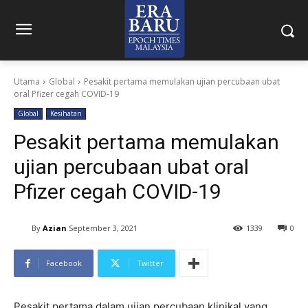
Utama
Global
Pesakit pertama memulakan ujian percubaan ubat
oral Pfizer cegah COVID-19
Global
Kesihatan
Pesakit pertama memulakan
ujian percubaan ubat oral
Pfizer cegah COVID-19
By
Azian
September 3, 2021
1339
0
Facebook
Twitter
Pesakit pertama dalam ujian percubaan klinikal yang