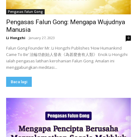
Pengasas Falun Gong
Pengasas Falun Gong: Mengapa Wujudnya
Manusia
Li Hongzhi
-
January 27, 2023
0
Falun Gong Founder Mr. Li Hongzhi Publishes ‘How Humankind
Came To Be’ 法輪功創始人發表《為甚麼會有人類》 Encik Li Hongzhi
ialah pengasas latihan kerohanian Falun Gong. Amalan ini
menggabungkan meditasi...
Baca lagi