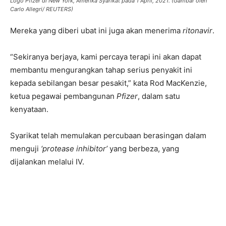
Logo Pfizer di New York, Amerika Syarikat pada 1 April, 2021. (Gambar oleh
Carlo Allegri/ REUTERS)
Mereka yang diberi ubat ini juga akan menerima
ritonavir
.
“Sekiranya berjaya, kami percaya terapi ini akan dapat
membantu mengurangkan tahap serius penyakit ini
kepada sebilangan besar pesakit,” kata Rod MacKenzie,
ketua pegawai pembangunan
Pfizer
, dalam satu
kenyataan.
Syarikat telah memulakan percubaan berasingan dalam
menguji
‘protease inhibitor’
yang berbeza, yang
dijalankan melalui IV.