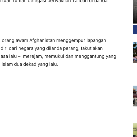
i tuan rumah delegasi perwakilan Taliban di bandar
u orang awam Afghanistan menggempur lapangan
iri dari negara yang dilanda perang, takut akan
masa lalu – merejam, memukul dan menggantung yang
 Islam dua dekad yang lalu.