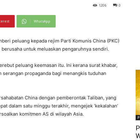
1206
0
terest
WhatsApp
mberi peluang kepada rejim Parti Komunis China (PKC)
n berusaha untuk meluaskan pengaruhnya sendiri.
but peluang keemasan itu. Ini kerana surat khabar,
an serangan propaganda bagi menangkis tuduhan
sahabatan China dengan pemberontak Taliban, yang
pat dalam satu minggu terakhir, mengejek ‘kekalahan’
alkan komitmen AS di wilayah Asia.
P
P
W