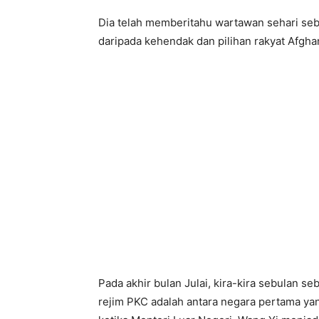
g
a
Dia telah memberitahu wartawan sehari seb
r
a
daripada kehendak dan pilihan rakyat Afghan
C
h
i
n
a
d
a
n
M
e
n
t
e
r
i
L
u
a
r
N
Pada akhir bulan Julai, kira-kira sebulan s
e
rejim PKC adalah antara negara pertama ya
g
e