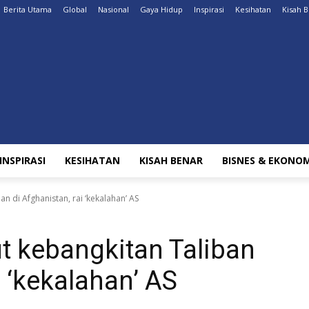
Berita Utama
Global
Nasional
Gaya Hidup
Inspirasi
Kesihatan
Kisah 
INSPIRASI
KESIHATAN
KISAH BENAR
BISNES & EKONOM
 di Afghanistan, rai ‘kekalahan’ AS
 kebangkitan Taliban
i ‘kekalahan’ AS