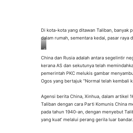
h
A
b
d
u
l
Di kota-kota yang ditawan Taliban, banyak 
G
h
dalam rumah, sementara kedai, pasar raya d
a
n
S
i
e
B
China dan Rusia adalah antara segelintir 
o
a
r
kerana AS dan sekutunya telah memindahkan
r
a
a
pemerintah PKC melukis gambar menyambut 
n
d
g
Ogos yang bertajuk “Normal telah kembali ke
a
l
r
e
,
l
Agensi berita China, Xinhua, dalam artikel 
k
a
e
Taliban dengan cara Parti Komunis China
k
t
i
pada tahun 1940-an, dengan menyebut Tali
u
m
a
yang kuat’ melalui perang gerila luar bandar
e
p
n
o
a
l