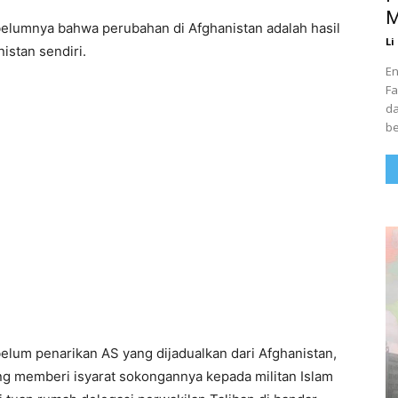
M
elumnya bahwa perubahan di Afghanistan adalah hasil
Li
istan sendiri.
En
Fa
da
be
ebelum penarikan AS yang dijadualkan dari Afghanistan,
ng memberi isyarat sokongannya kepada militan Islam