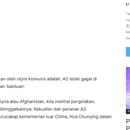
Li
Fa
H
有人
ke
me
an oleh rejim komunis adalah, AS telah gagal di
n ‘bantuan’.
Syria atau Afghanistan, kita melihat pergolakan,
ditinggalkannya. Kekuatan dan peranan AS
P
urucakap kementerian luar China, Hua Chunying dalam
P
P