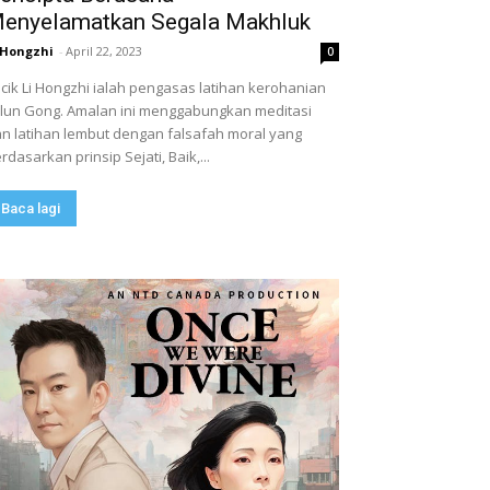
enyelamatkan Segala Makhluk
 Hongzhi
-
April 22, 2023
0
cik Li Hongzhi ialah pengasas latihan kerohanian
lun Gong. Amalan ini menggabungkan meditasi
n latihan lembut dengan falsafah moral yang
rdasarkan prinsip Sejati, Baik,...
Baca lagi