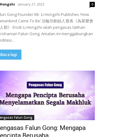
 Hongzhi
-
January 27, 2023
0
lun Gong Founder Mr. Li Hongzhi Publishes ‘How
umankind Came To Be’ 法輪功創始人發表《為甚麼會
類》 Encik Li Hongzhi ialah pengasas latihan
rohanian Falun Gong. Amalan ini menggabungkan
ditasi...
Baca lagi
engasas Falun Gong
engasas Falun Gong: Mengapa
encipta Berusaha