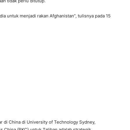
n tidak perlu ditutup.
dia untuk menjadi rakan Afghanistan”, tulisnya pada 15
r di China di University of Technology Sydney,
China (PKC) untuk Taliban adalah strategik.