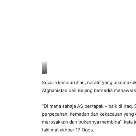
A
h
Secara keseluruhan, naratif yang dikemukak
l
i
Afghanistan dan Beijing bersedia menawarka
M
a
j
“Di mana sahaja AS bertapak – baik di Iraq, 
l
perpecahan, kematian dan kekacauan yang 
i
s
merosakkan dan bukannya membina”, kata j
N
taklimat akhbar 17 Ogos.
e