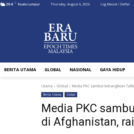
C
Thursday, August 6, 2026
Log Masuk / Daftar
29.6
Kuala Lumpur
BERITA UTAMA
GLOBAL
NASIONAL
GAYA HIDUP
Utama
Global
Media PKC sambut kebangkitan Taliban
Berita Utama
Global
Media PKC sambut
di Afghanistan, ra