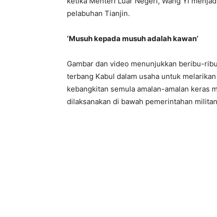
ketika Menteri Luar Negeri, Wang Yi menjad
r
pelabuhan Tianjin.
i
W
a
‘Musuh kepada musuh adalah kawan’
n
g
Y
Gambar dan video menunjukkan beribu-rib
i
b
terbang Kabul dalam usaha untuk melarikan d
e
r
kebangkitan semula amalan-amalan keras 
t
dilaksanakan di bawah pemerintahan militan
e
m
u
d
e
n
g
a
n
M
u
l
l
a