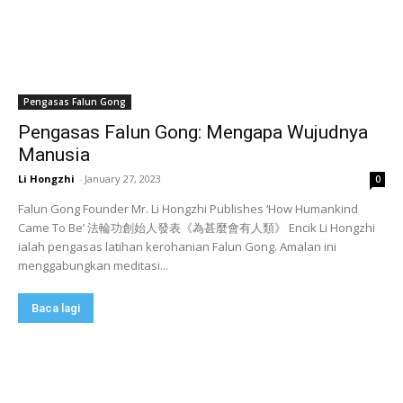
Pengasas Falun Gong
Pengasas Falun Gong: Mengapa Wujudnya
Manusia
Li Hongzhi
-
January 27, 2023
0
Falun Gong Founder Mr. Li Hongzhi Publishes ‘How Humankind
Came To Be’ 法輪功創始人發表《為甚麼會有人類》 Encik Li Hongzhi
ialah pengasas latihan kerohanian Falun Gong. Amalan ini
menggabungkan meditasi...
Baca lagi