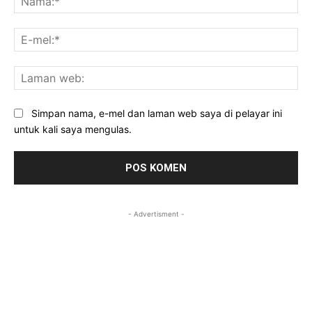
E-
mel
La
we
Simpan nama, e-mel dan laman web saya di pelayar ini
untuk kali saya mengulas.
- Advertisment -