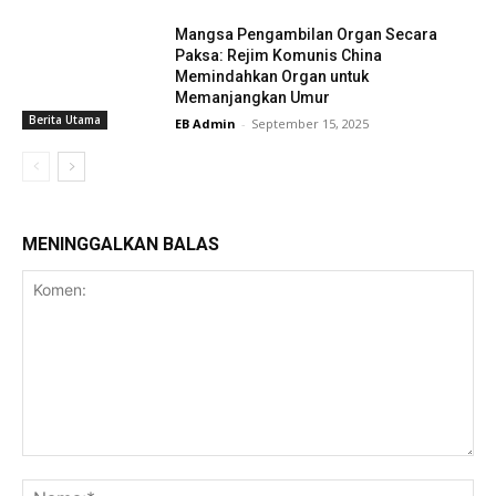
Mangsa Pengambilan Organ Secara
Paksa: Rejim Komunis China
Memindahkan Organ untuk
Memanjangkan Umur
Berita Utama
EB Admin
-
September 15, 2025
MENINGGALKAN BALAS
Komen:
Na