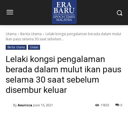
Utama
Berita Utama
Lelaki kongsi pengalaman berada dalam mulut
ikan paus selama 30 saat sebelum...
Berita Utama
Global
Lelaki kongsi pengalaman
berada dalam mulut ikan paus
selama 30 saat sebelum
disembur keluar
By
Axuricca
June 15, 2021
11833
0
Facebook
Twitter