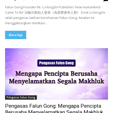
Falun Gong Founder Mr. Li Hongzhi Publishes ‘How Humankind
Came To Be’ 法輪功創始人發表《為甚麼會有人類》 Encik Li Hongzhi
ialah pengasas latihan kerohanian Falun Gong. Amalan ini
menggabungkan meditasi...
Baca lagi
Pengasas Falun Gong
Pengasas Falun Gong: Mengapa Pencipta
Berusaha Menyelamatkan Segala Makhluk