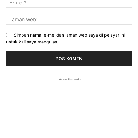
E-
mel
La
we
Simpan nama, e-mel dan laman web saya di pelayar ini
untuk kali saya mengulas.
- Advertisment -