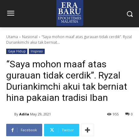
Utama
Nasional
“Saya mohon maaf atas gurauan tidak cerdik”. Ryzal
Duriankimchi akui tak berniat...
Gaya Hidup
Inspirasi
“Saya mohon maaf atas
gurauan tidak cerdik”. Ryzal
Duriankimchi akui tak berniat
hina pakaian tradisi Iban
By
Adila
May 29, 2021
955
0
Facebook
Twitter