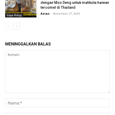
dengan Moo Deng untuk mahkota haiwan
tercomel di Thailand
Azian
-
November 27, 2024
Gaya Hidup
MENINGGALKAN BALAS
Komen:
Na