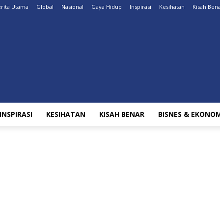
rita Utama
Global
Nasional
Gaya Hidup
Inspirasi
Kesihatan
Kisah Ben
INSPIRASI
KESIHATAN
KISAH BENAR
BISNES & EKONOM