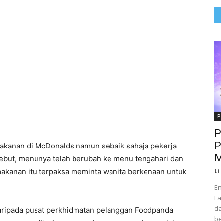
P
P
P
makanan di McDonalds namun sebaik sahaja pekerja
M
sebut, menunya telah berubah ke menu tengahari dan
akanan itu terpaksa meminta wanita berkenaan untuk
Li
En
Fa
da
aripada pusat perkhidmatan pelanggan Foodpanda
be