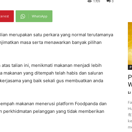
1709
0
terest
WhatsApp
ian merupakan satu perkara yang normal terutamanya
njimatkan masa serta menawarkan banyak pilihan
tas talian ini, menikmati makanan menjadi lebih
P
a makanan yang ditempah telah habis dan saluran
P
kerjasama yang baik sekali gus membuatkan anda
W
Li
Fa
enempah makanan menerusi platform Foodpanda dan
H
n perkhidmatan pelanggan yang tidak memberikan
有人
ke
me