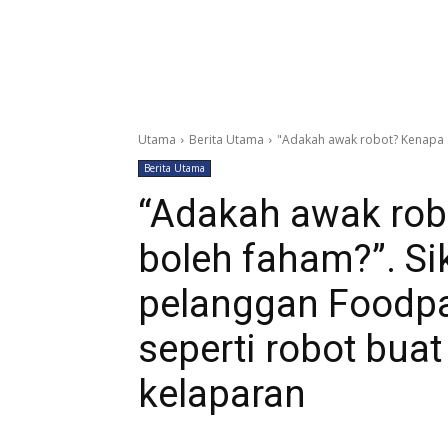
Utama
Berita Utama
"Adakah awak robot? Kenapa 
Berita Utama
“Adakah awak rob
boleh faham?”. S
pelanggan Foodpa
seperti robot buat
kelaparan