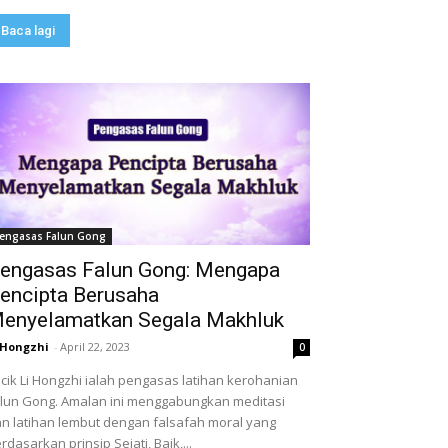
Baca lagi
engasas Falun Gong
engasas Falun Gong: Mengapa
encipta Berusaha
enyelamatkan Segala Makhluk
 Hongzhi
-
April 22, 2023
0
cik Li Hongzhi ialah pengasas latihan kerohanian
lun Gong. Amalan ini menggabungkan meditasi
n latihan lembut dengan falsafah moral yang
rdasarkan prinsip Sejati, Baik,...