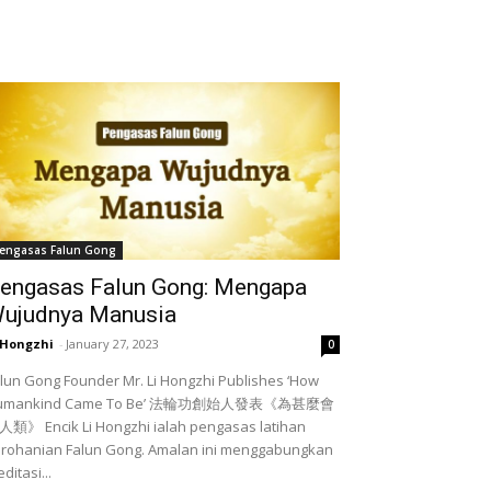
engasas Falun Gong
engasas Falun Gong: Mengapa
ujudnya Manusia
 Hongzhi
-
January 27, 2023
0
lun Gong Founder Mr. Li Hongzhi Publishes ‘How
umankind Came To Be’ 法輪功創始人發表《為甚麼會
類》 Encik Li Hongzhi ialah pengasas latihan
rohanian Falun Gong. Amalan ini menggabungkan
ditasi...