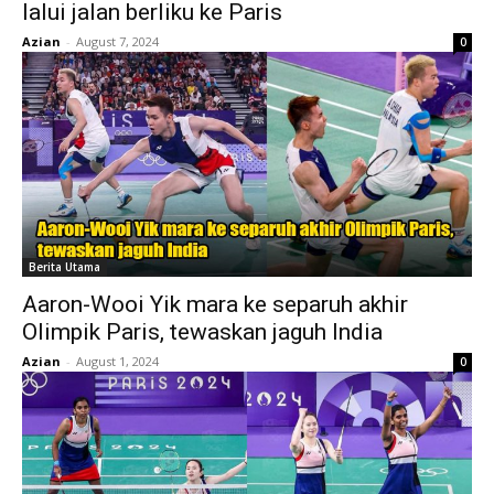
lalui jalan berliku ke Paris
Azian
-
August 7, 2024
0
Berita Utama
Aaron-Wooi Yik mara ke separuh akhir
Olimpik Paris, tewaskan jaguh India
Azian
-
August 1, 2024
0