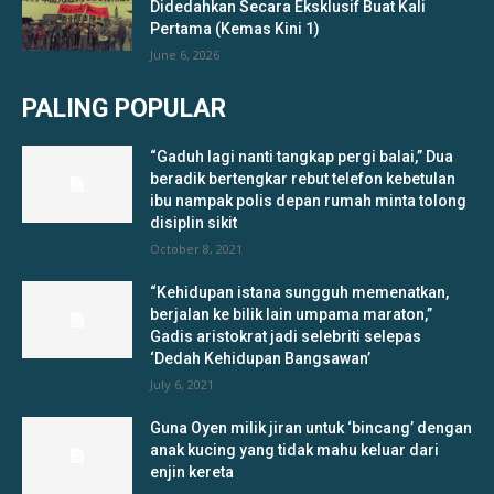
Didedahkan Secara Eksklusif Buat Kali
Pertama (Kemas Kini 1)
June 6, 2026
PALING POPULAR
“Gaduh lagi nanti tangkap pergi balai,” Dua
beradik bertengkar rebut telefon kebetulan
ibu nampak polis depan rumah minta tolong
disiplin sikit
October 8, 2021
“Kehidupan istana sungguh memenatkan,
berjalan ke bilik lain umpama maraton,”
Gadis aristokrat jadi selebriti selepas
‘Dedah Kehidupan Bangsawan’
July 6, 2021
Guna Oyen milik jiran untuk ‘bincang’ dengan
anak kucing yang tidak mahu keluar dari
enjin kereta