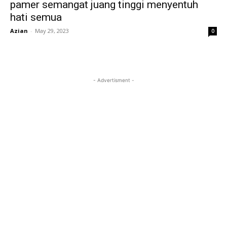
pamer semangat juang tinggi menyentuh
hati semua
Azian
-
May 29, 2023
0
- Advertisment -