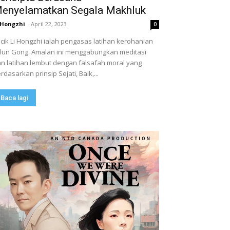
enyelamatkan Segala Makhluk
 Hongzhi
-
April 22, 2023
0
cik Li Hongzhi ialah pengasas latihan kerohanian
lun Gong. Amalan ini menggabungkan meditasi
n latihan lembut dengan falsafah moral yang
rdasarkan prinsip Sejati, Baik,...
Baca lagi