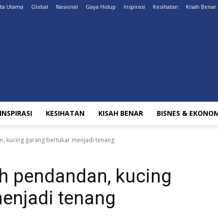
ita Utama
Global
Nasional
Gaya Hidup
Inspirasi
Kesihatan
Kisah Benar
INSPIRASI
KESIHATAN
KISAH BENAR
BISNES & EKONOM
, kucing garang bertukar menjadi tenang
eh pendandan, kucing
menjadi tenang