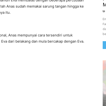
 namun Eva membalas dengan beberapa percubaan
M
rlah Anas sudah memakai sarung tangan hingga ke
Li
ya itu.
En
Fa
da
be
nal, Anas mempunyai cara tersendiri untuk
 Eva dari belakang dan mula bercakap dengan Eva.