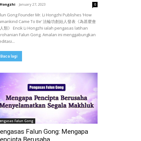
 Hongzhi
-
January 27, 2023
0
lun Gong Founder Mr. Li Hongzhi Publishes ‘How
umankind Came To Be’ 法輪功創始人發表《為甚麼會
類》 Encik Li Hongzhi ialah pengasas latihan
rohanian Falun Gong. Amalan ini menggabungkan
ditasi...
Baca lagi
engasas Falun Gong
engasas Falun Gong: Mengapa
encipta Berusaha