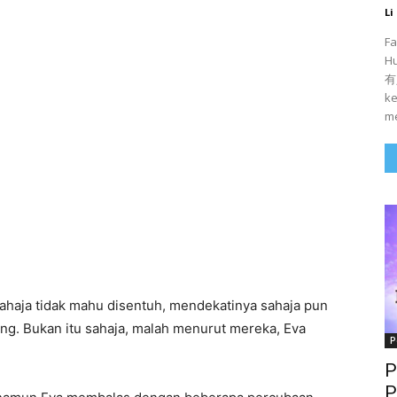
Li
Fa
H
有人
ke
me
haja tidak mahu disentuh, mendekatinya sahaja pun
ang. Bukan itu sahaja, malah menurut mereka, Eva
P
P
P