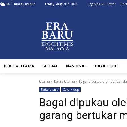
C
Friday, August 7, 2026
Log Masuk / Daftar
Ber
34
Kuala Lumpur
BERITA UTAMA
GLOBAL
NASIONAL
GAYA HIDUP
Utama
Berita Utama
Bagai dipukau oleh pendandan
Berita Utama
Gaya Hidup
Bagai dipukau ol
garang bertukar 