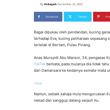
By
Hidayah
December 22, 2022
Facebook
Twitter
Pin
Bagai dipukau oleh pendandan, kucing gara
terhadap Eva, kucing peliharaan sepasang s
terletak di Bertam, Pulau Pinang.
Anas Mursyidi Abu Mansor, 34, pengasas Ka
TikTok
berkata, pada mulanya dia tidak tah
dari Damansara ke kedainya semata-mata 
TikTok
Namun, sebaik sahaja mula menguruskan Ev
nekad dan sanggup datang sejauh itu.