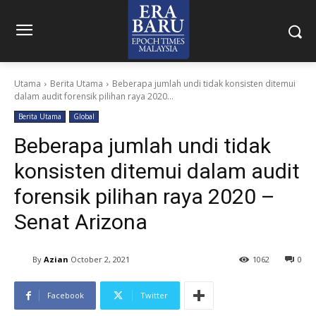
Utama
Berita Utama
Beberapa jumlah undi tidak konsisten ditemui
dalam audit forensik pilihan raya 2020...
Berita Utama
Global
Beberapa jumlah undi tidak
konsisten ditemui dalam audit
forensik pilihan raya 2020 –
Senat Arizona
By
Azian
October 2, 2021
1062
0
Facebook
Twitter