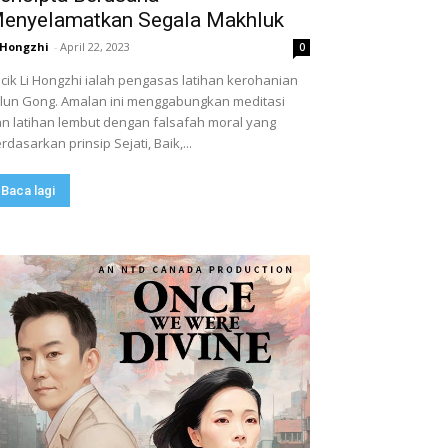
enyelamatkan Segala Makhluk
 Hongzhi
-
April 22, 2023
0
cik Li Hongzhi ialah pengasas latihan kerohanian
lun Gong. Amalan ini menggabungkan meditasi
n latihan lembut dengan falsafah moral yang
rdasarkan prinsip Sejati, Baik,...
Baca lagi