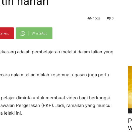
tin harian
1553
0
terest
WhatsApp
sekarang adalah pembelajaran melalui dalam talian yang
ecara dalam talian malah kesemua tugasan juga perlu
 pelajar diminta untuk membuat video bagi berkongsi
Kawalan Pergerakan (PKP). Jadi, ramailah yang muncul
P
lelaki ini.
P
W