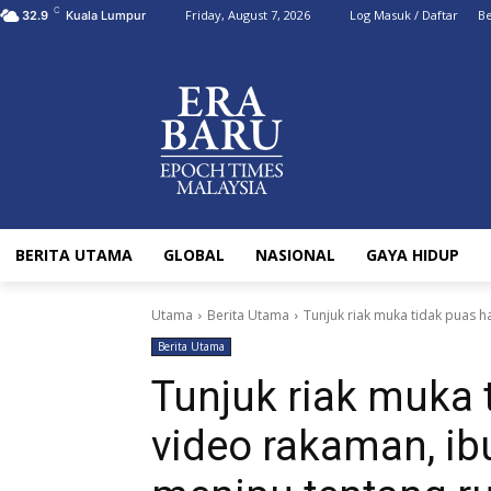
C
Friday, August 7, 2026
Log Masuk / Daftar
Be
32.9
Kuala Lumpur
BERITA UTAMA
GLOBAL
NASIONAL
GAYA HIDUP
Utama
Berita Utama
Tunjuk riak muka tidak puas ha
Berita Utama
Tunjuk riak muka 
video rakaman, ib