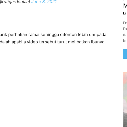
rotigardeniaa)
June 8, 2021
M
Li
En
Fa
arik perhatian ramai sehingga ditonton lebih daripada
da
be
dalah apabila video tersebut turut melibatkan ibunya