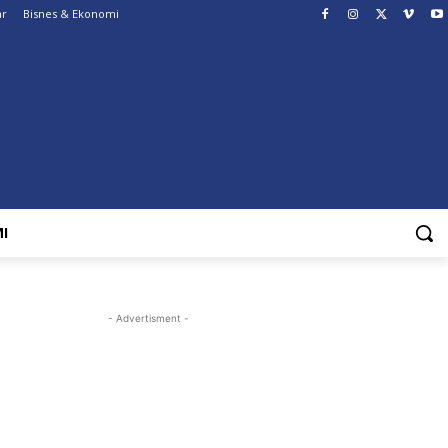
ar
Bisnes & Ekonomi
I
- Advertisment -