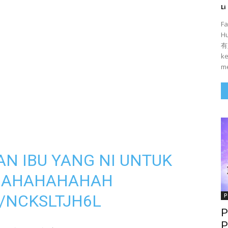
Li
Fa
H
有人
ke
me
N IBU YANG NI UNTUK
HAHAHAHAHAH
/NCKSLTJH6L
P
P
P