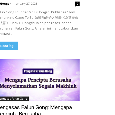
 Hongzhi
-
January 27, 2023
0
lun Gong Founder Mr. Li Hongzhi Publishes ‘How
umankind Came To Be’ 法輪功創始人發表《為甚麼會
類》 Encik Li Hongzhi ialah pengasas latihan
rohanian Falun Gong. Amalan ini menggabungkan
ditasi...
Baca lagi
engasas Falun Gong
engasas Falun Gong: Mengapa
encipta Berusaha