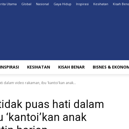
rita Utama
Global
Nasional
Gaya Hidup
Inspirasi
Kesihatan
Kisah Ben
INSPIRASI
KESIHATAN
KISAH BENAR
BISNES & EKONOM
ti dalam video rakaman, ibu 'kantoi'kan anak...
tidak puas hati dalam
u ‘kantoi’kan anak