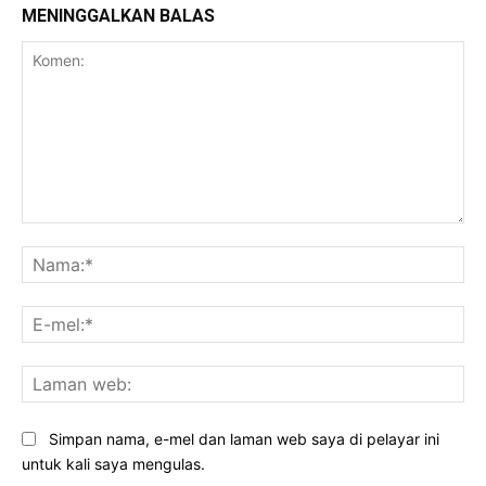
MENINGGALKAN BALAS
Komen:
Na
E-
mel
La
we
Simpan nama, e-mel dan laman web saya di pelayar ini
untuk kali saya mengulas.