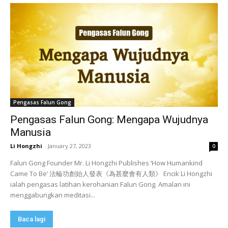
Pengasas Falun Gong
Pengasas Falun Gong: Mengapa Wujudnya
Manusia
Li Hongzhi
-
January 27, 2023
0
Falun Gong Founder Mr. Li Hongzhi Publishes ‘How Humankind
Came To Be’ 法輪功創始人發表《為甚麼會有人類》 Encik Li Hongzhi
ialah pengasas latihan kerohanian Falun Gong. Amalan ini
menggabungkan meditasi...
Baca lagi