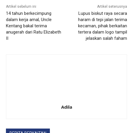
Artikel sebelum ini
Artikel seterusnya
14 tahun berkecimpung
Lupus biskut raya secara
dalam kerja amal, Uncle
haram di tepi jalan terima
Kentang bakal terima
kecaman, pihak berkaitan
anugerah dari Ratu Elizabeth
tertera dalam logo tampil
II
jelaskan salah faham
Adila