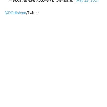
— Noor Hisham Abdullah (@DGHisham)
May 22, 2021
@DGHisham
/Twitter