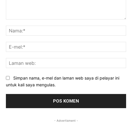
Komen:
Na
E-
mel
La
we
Simpan nama, e-mel dan laman web saya di pelayar ini
untuk kali saya mengulas.
- Advertisment -