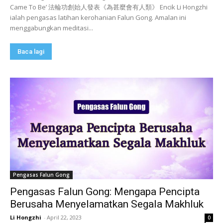
Came To Be’ 法輪功創始人發表《為甚麼會有人類》 Encik Li Hongzhi
ialah pengasas latihan kerohanian Falun Gong. Amalan ini
menggabungkan meditasi...
Baca lagi
Pengasas Falun Gong
Pengasas Falun Gong: Mengapa Pencipta
Berusaha Menyelamatkan Segala Makhluk
Li Hongzhi
-
April 22, 2023
0