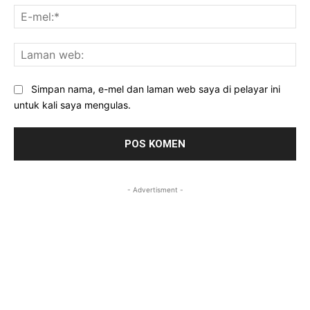
E-
mel
La
we
Simpan nama, e-mel dan laman web saya di pelayar ini
untuk kali saya mengulas.
- Advertisment -