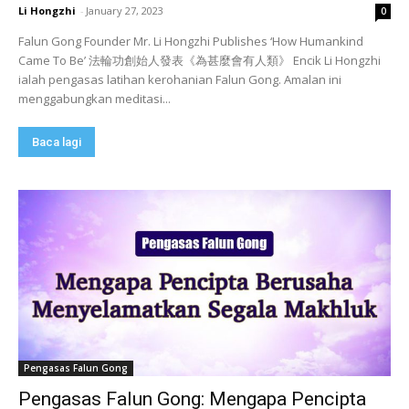
Li Hongzhi
-
January 27, 2023
0
Falun Gong Founder Mr. Li Hongzhi Publishes ‘How Humankind
Came To Be’ 法輪功創始人發表《為甚麼會有人類》 Encik Li Hongzhi
ialah pengasas latihan kerohanian Falun Gong. Amalan ini
menggabungkan meditasi...
Baca lagi
Pengasas Falun Gong
Pengasas Falun Gong: Mengapa Pencipta