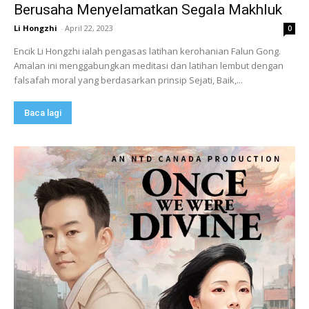
Berusaha Menyelamatkan Segala Makhluk
Li Hongzhi
-
April 22, 2023
0
Encik Li Hongzhi ialah pengasas latihan kerohanian Falun Gong.
Amalan ini menggabungkan meditasi dan latihan lembut dengan
falsafah moral yang berdasarkan prinsip Sejati, Baik,...
Baca lagi