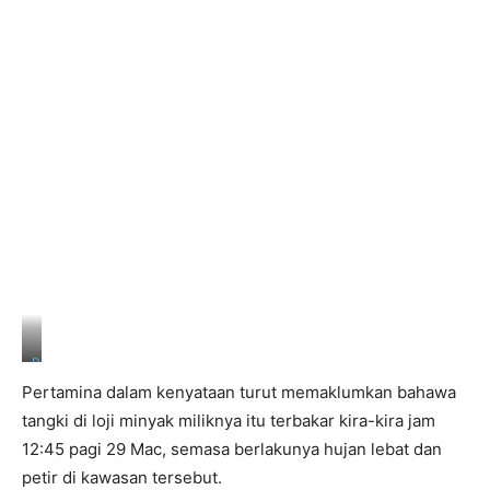
R
e
Pertamina dalam kenyataan turut memaklumkan bahawa
u
t
tangki di loji minyak miliknya itu terbakar kira-kira jam
e
12:45 pagi 29 Mac, semasa berlakunya hujan lebat dan
r
s
petir di kawasan tersebut.