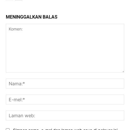
MENINGGALKAN BALAS
Komen:
Na
E-
mel
La
we