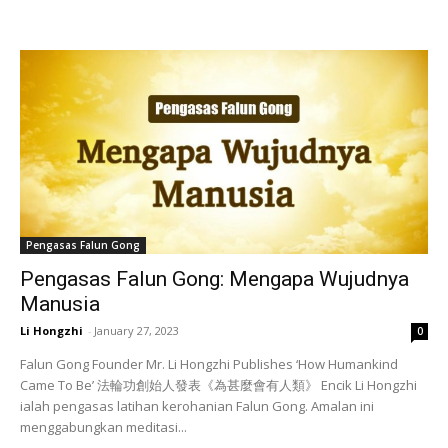
Pengasas Falun Gong
Pengasas Falun Gong: Mengapa Wujudnya
Manusia
Li Hongzhi
-
January 27, 2023
0
Falun Gong Founder Mr. Li Hongzhi Publishes ‘How Humankind
Came To Be’ 法輪功創始人發表《為甚麼會有人類》 Encik Li Hongzhi
ialah pengasas latihan kerohanian Falun Gong. Amalan ini
menggabungkan meditasi...