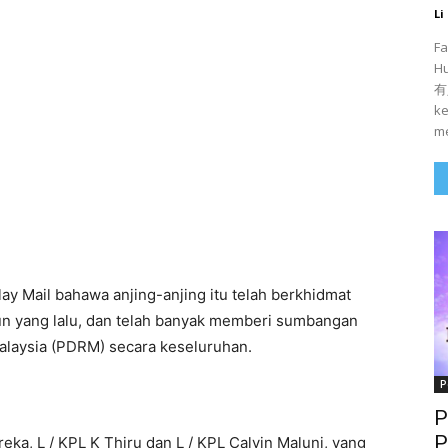
Li
Fa
H
有人
ke
me
y Mail bahawa anjing-anjing itu telah berkhidmat
hun yang lalu, dan telah banyak memberi sumbangan
Malaysia (PDRM) secara keseluruhan.
P
P
P
eka, L / KPL K Thiru dan L / KPL Calvin Maluni, yang