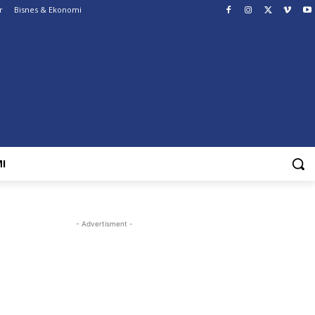
r
Bisnes & Ekonomi
I
- Advertisment -