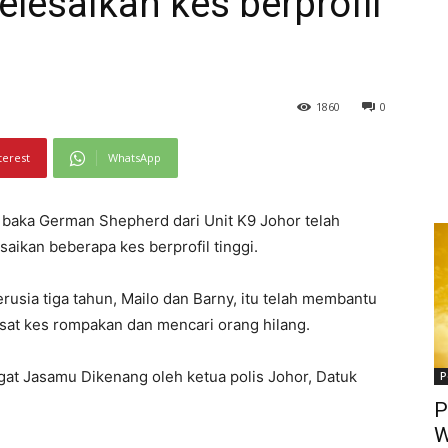
lesaikan kes berprofil
1860
0
terest
WhatsApp
g baka German Shepherd dari Unit K9 Johor telah
aikan beberapa kes berprofil tinggi.
rusia tiga tahun, Mailo dan Barny, itu telah membantu
sat kes rompakan dan mencari orang hilang.
gat Jasamu Dikenang oleh ketua polis Johor, Datuk
P
P
W