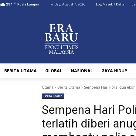
C
Friday, August 7, 2026
Log Masuk / Daftar
Be
29.1
Kuala Lumpur
BERITA UTAMA
GLOBAL
NASIONAL
GAYA HIDUP
Utama
Berita Utama
Sempena Hari Polis, dua ekor 
Berita Utama
Sempena Hari Poli
terlatih diberi a