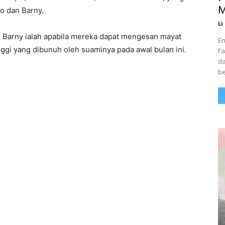
M
o dan Barny.
Li
n Barny ialah apabila mereka dapat mengesan mayat
En
nggi yang dibunuh oleh suaminya pada awal bulan ini.
Fa
da
be