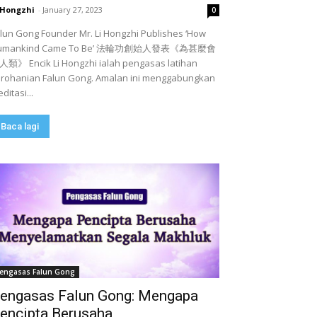
 Hongzhi
-
January 27, 2023
0
lun Gong Founder Mr. Li Hongzhi Publishes ‘How
umankind Came To Be’ 法輪功創始人發表《為甚麼會
類》 Encik Li Hongzhi ialah pengasas latihan
rohanian Falun Gong. Amalan ini menggabungkan
ditasi...
Baca lagi
engasas Falun Gong
engasas Falun Gong: Mengapa
encipta Berusaha