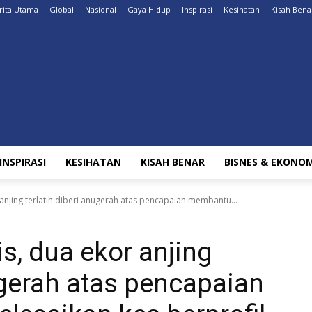
rita Utama
Global
Nasional
Gaya Hidup
Inspirasi
Kesihatan
Kisah Bena
INSPIRASI
KESIHATAN
KISAH BENAR
BISNES & EKONOM
anjing terlatih diberi anugerah atas pencapaian membantu...
s, dua ekor anjing
nugerah atas pencapaian