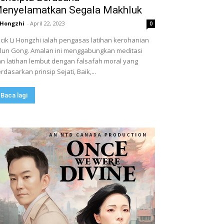
enyelamatkan Segala Makhluk
 Hongzhi
-
April 22, 2023
0
cik Li Hongzhi ialah pengasas latihan kerohanian
lun Gong. Amalan ini menggabungkan meditasi
n latihan lembut dengan falsafah moral yang
rdasarkan prinsip Sejati, Baik,...
Baca lagi