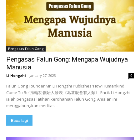
Pengasas Falun Gong
Pengasas Falun Gong: Mengapa Wujudnya
Manusia
Li Hongzhi
-
January 27, 2023
0
Falun Gong Founder Mr. Li Hongzhi Publishes ‘How Humankind
Came To Be’ 法輪功創始人發表《為甚麼會有人類》 Encik Li Hongzhi
ialah pengasas latihan kerohanian Falun Gong. Amalan ini
menggabungkan meditasi...
Baca lagi