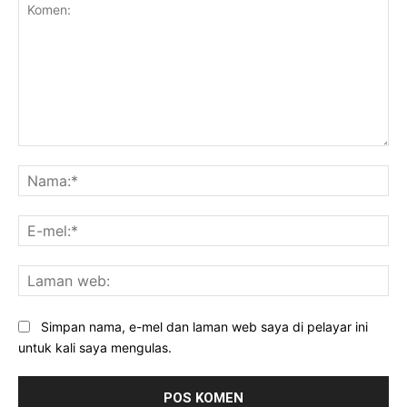
Komen:
Na
E-
mel
La
we
Simpan nama, e-mel dan laman web saya di pelayar ini
untuk kali saya mengulas.