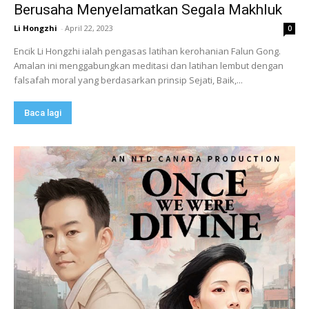
Berusaha Menyelamatkan Segala Makhluk
Li Hongzhi
-
April 22, 2023
0
Encik Li Hongzhi ialah pengasas latihan kerohanian Falun Gong.
Amalan ini menggabungkan meditasi dan latihan lembut dengan
falsafah moral yang berdasarkan prinsip Sejati, Baik,...
Baca lagi