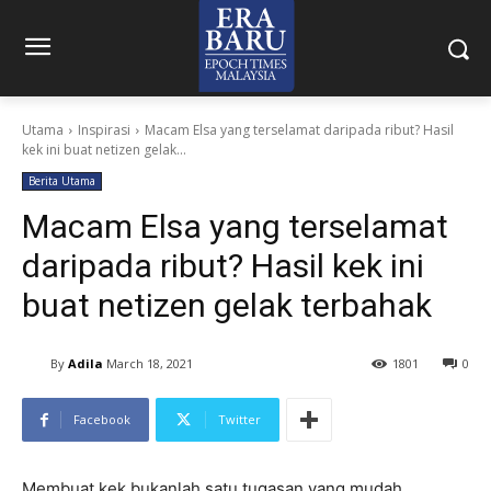
Utama
Inspirasi
Macam Elsa yang terselamat daripada ribut? Hasil
kek ini buat netizen gelak...
Berita Utama
Macam Elsa yang terselamat
daripada ribut? Hasil kek ini
buat netizen gelak terbahak
By
Adila
March 18, 2021
1801
0
Facebook
Twitter
Membuat kek bukanlah satu tugasan yang mudah,