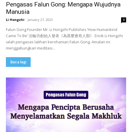
Pengasas Falun Gong: Mengapa Wujudnya
Manusia
Li Hongzhi
-
January 27, 2023
0
Falun Gong Founder Mr. Li Hongzhi Publishes ‘How Humankind
Came To Be’ 法輪功創始人發表《為甚麼會有人類》 Encik Li Hongzhi
ialah pengasas latihan kerohanian Falun Gong. Amalan ini
menggabungkan meditasi...
Baca lagi