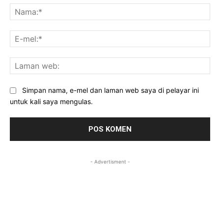
Na
E-
mel
La
we
Simpan nama, e-mel dan laman web saya di pelayar ini
untuk kali saya mengulas.
- Advertisment -