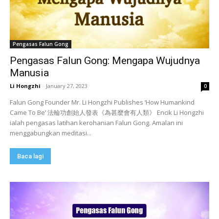
Pengasas Falun Gong
Pengasas Falun Gong: Mengapa Wujudnya
Manusia
Li Hongzhi
-
January 27, 2023
0
Falun Gong Founder Mr. Li Hongzhi Publishes ‘How Humankind
Came To Be’ 法輪功創始人發表《為甚麼會有人類》 Encik Li Hongzhi
ialah pengasas latihan kerohanian Falun Gong. Amalan ini
menggabungkan meditasi...
Baca lagi