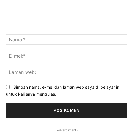
Komen:
Na
E-
mel
La
we
Simpan nama, e-mel dan laman web saya di pelayar ini
untuk kali saya mengulas.
- Advertisment -