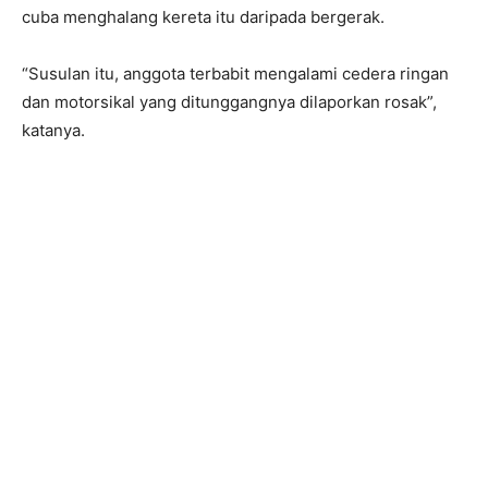
V
cuba menghalang kereta itu daripada bergerak.
/
F
a
“Susulan itu, anggota terbabit mengalami cedera ringan
c
e
dan motorsikal yang ditunggangnya dilaporkan rosak”,
b
katanya.
o
o
k