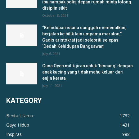
ibu nampak polis depan rumah minta tolong
disiplin sikit
October 8, 2021
“Kehidupan istana sungguh memenatkan,
berjalan ke bilik lain umpama maraton,”
Gadis aristokrat jadi selebriti selepas
‘Dedah Kehidupan Bangsawan’
July 6, 2021
Guna Oyen milik jiran untuk ‘bincang’ dengan
anak kucing yang tidak mahu keluar dari
enjin kereta
July 11, 2021
KATEGORY
Berita Utama
1732
Gaya Hidup
1431
Inspirasi
988