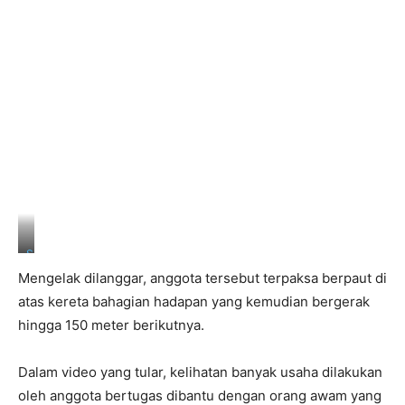
S
u
Mengelak dilanggar, anggota tersebut terpaksa berpaut di
k
a
atas kereta bahagian hadapan yang kemudian bergerak
n
hingga 150 meter berikutnya.
S
t
a
Dalam video yang tular, kelihatan banyak usaha dilakukan
r
T
oleh anggota bertugas dibantu dengan orang awam yang