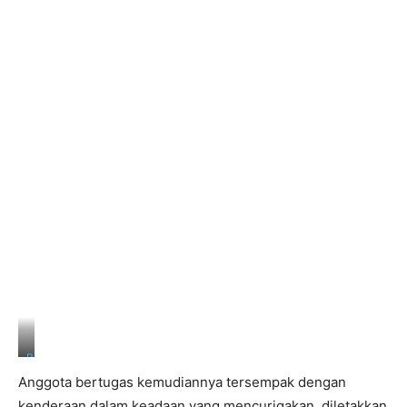
B
e
Anggota bertugas kemudiannya tersempak dengan
r
n
kenderaan dalam keadaan yang mencurigakan, diletakkan