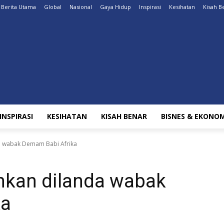
Berita Utama
Global
Nasional
Gaya Hidup
Inspirasi
Kesihatan
Kisah B
INSPIRASI
KESIHATAN
KISAH BENAR
BISNES & EKONOM
da wabak Demam Babi Afrika
ahkan dilanda wabak
ka