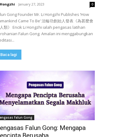
 Hongzhi
-
January 27, 2023
0
lun Gong Founder Mr. Li Hongzhi Publishes ‘How
umankind Came To Be’ 法輪功創始人發表《為甚麼會
類》 Encik Li Hongzhi ialah pengasas latihan
rohanian Falun Gong. Amalan ini menggabungkan
ditasi...
Baca lagi
engasas Falun Gong
engasas Falun Gong: Mengapa
encipta Berusaha