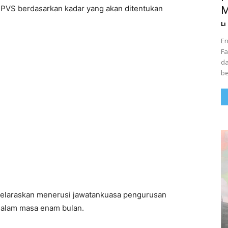
PVS berdasarkan kadar yang akan ditentukan
M
Li
En
Fa
da
be
diselaraskan menerusi jawatankuasa pengurusan
dalam masa enam bulan.