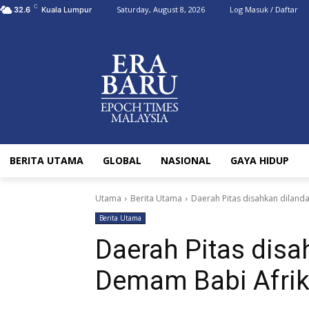
C
Saturday, August 8, 2026
Log Masuk / Daftar
32.6
Kuala Lumpur
BERITA UTAMA
GLOBAL
NASIONAL
GAYA HIDUP
Utama
Berita Utama
Daerah Pitas disahkan dilan
Berita Utama
Daerah Pitas dis
Demam Babi Afri