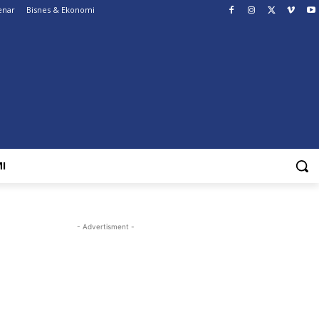
enar
Bisnes & Ekonomi
I
- Advertisment -