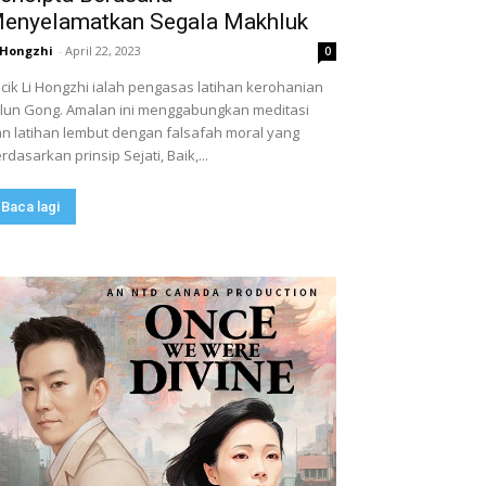
enyelamatkan Segala Makhluk
 Hongzhi
-
April 22, 2023
0
cik Li Hongzhi ialah pengasas latihan kerohanian
lun Gong. Amalan ini menggabungkan meditasi
n latihan lembut dengan falsafah moral yang
rdasarkan prinsip Sejati, Baik,...
Baca lagi