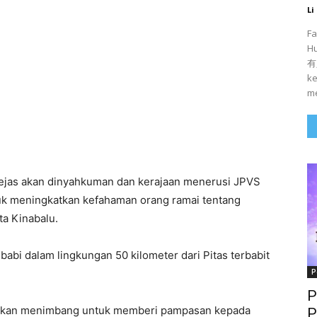
Li
Fa
H
有人
ke
me
ejas akan dinyahkuman dan kerajaan menerusi JPVS
k meningkatkan kefahaman orang ramai tentang
ta Kinabalu.
 babi dalam lingkungan 50 kilometer dari Pitas terbabit
P
P
 akan menimbang untuk memberi pampasan kepada
P