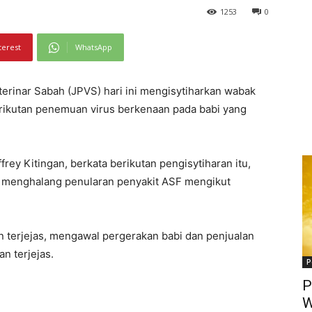
1253
0
terest
WhatsApp
terinar Sabah (JPVS) hari ini mengisytiharkan wabak
erikutan penemuan virus berkenaan pada babi yang
rey Kitingan, berkata berikutan pengisytiharan itu,
i menghalang penularan penyakit ASF mengikut
 terjejas, mengawal pergerakan babi dan penjualan
n terjejas.
P
P
W