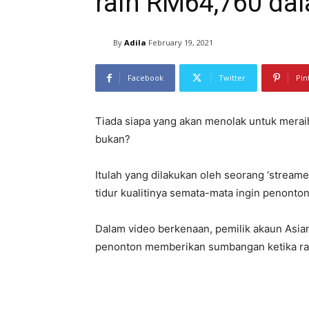
raih RM64,760 da
By
Adila
February 19, 2021
Facebook
Twitter
Pin
Tiada siapa yang akan menolak untuk mera
bukan?
Itulah yang dilakukan oleh seorang ‘stream
tidur kualitinya semata-mata ingin penon
Dalam video berkenaan, pemilik akaun Asian
penonton memberikan sumbangan ketika raka