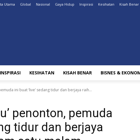
ita Utama
Global
Nasional
Gaya Hidup
Inspirasi
Kesihatan
Kisah Benar
INSPIRASI
KESIHATAN
KISAH BENAR
BISNES & EKONOM
muda ini buat ‘live’ sedang tidur dan berjaya raih...
u’ penonton, pemuda
ang tidur dan berjaya