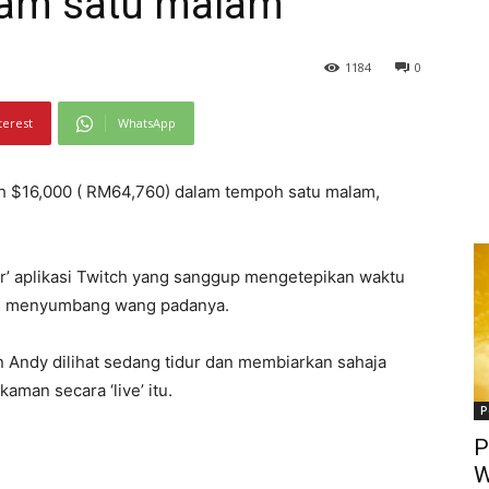
lam satu malam
1184
0
terest
WhatsApp
ih $16,000 ( RM64,760) dalam tempoh satu malam,
er’ aplikasi Twitch yang sanggup mengetepikan waktu
ton menyumbang wang padanya.
 Andy dilihat sedang tidur dan membiarkan sahaja
man secara ‘live’ itu.
P
P
W