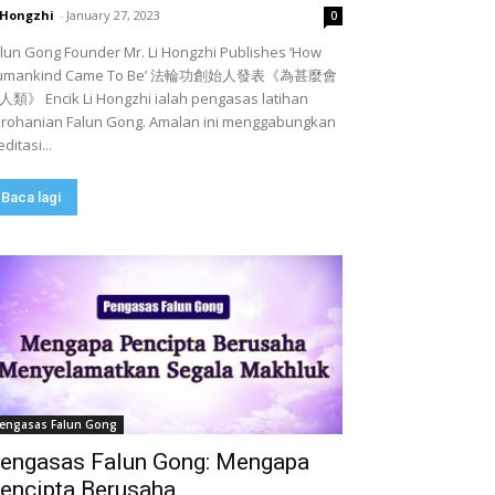
 Hongzhi
-
January 27, 2023
0
lun Gong Founder Mr. Li Hongzhi Publishes ‘How
umankind Came To Be’ 法輪功創始人發表《為甚麼會
類》 Encik Li Hongzhi ialah pengasas latihan
rohanian Falun Gong. Amalan ini menggabungkan
ditasi...
Baca lagi
engasas Falun Gong
engasas Falun Gong: Mengapa
encipta Berusaha