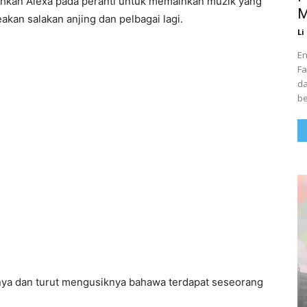
hkan Alexa pada peranti untuk memainkan muzik yang
M
kan salakan anjing dan pelbagai lagi.
Li
En
Fa
da
be
ya dan turut mengusiknya bahawa terdapat seseorang