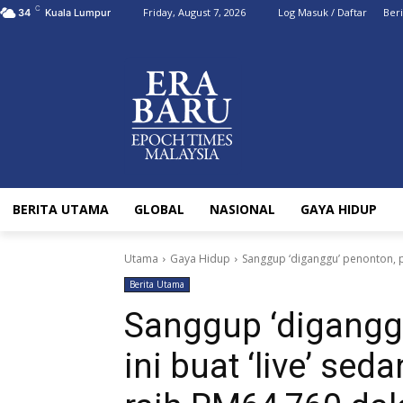
C
Friday, August 7, 2026
Log Masuk / Daftar
Ber
34
Kuala Lumpur
BERITA UTAMA
GLOBAL
NASIONAL
GAYA HIDUP
Utama
Gaya Hidup
Sanggup ‘diganggu’ penonton, pe
Berita Utama
Sanggup ‘digangg
ini buat ‘live’ sed