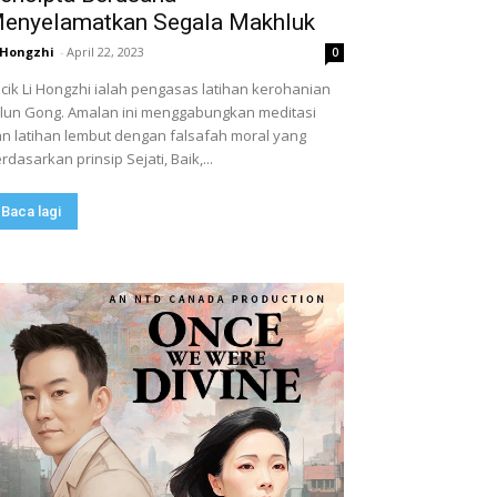
enyelamatkan Segala Makhluk
 Hongzhi
-
April 22, 2023
0
cik Li Hongzhi ialah pengasas latihan kerohanian
lun Gong. Amalan ini menggabungkan meditasi
n latihan lembut dengan falsafah moral yang
rdasarkan prinsip Sejati, Baik,...
Baca lagi