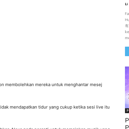
Li
Fa
H
有人
ke
me
ton membolehkan mereka untuk menghantar mesej
idak mendapatkan tidur yang cukup ketika sesi live itu
P
P
P