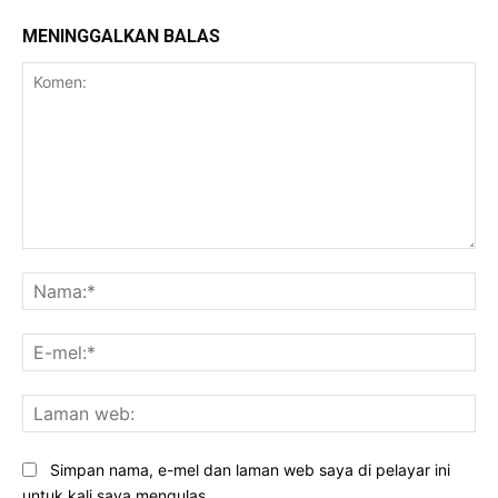
MENINGGALKAN BALAS
Komen:
Na
E-
mel
La
we
Simpan nama, e-mel dan laman web saya di pelayar ini
untuk kali saya mengulas.