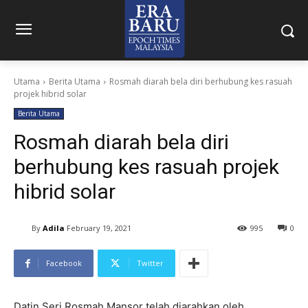
Utama
Berita Utama
Rosmah diarah bela diri berhubung kes rasuah
projek hibrid solar
Berita Utama
Rosmah diarah bela diri
berhubung kes rasuah projek
hibrid solar
By
Adila
February 19, 2021
995
0
Facebook
Twitter
Datin Seri Rosmah Mansor telah diarahkan oleh