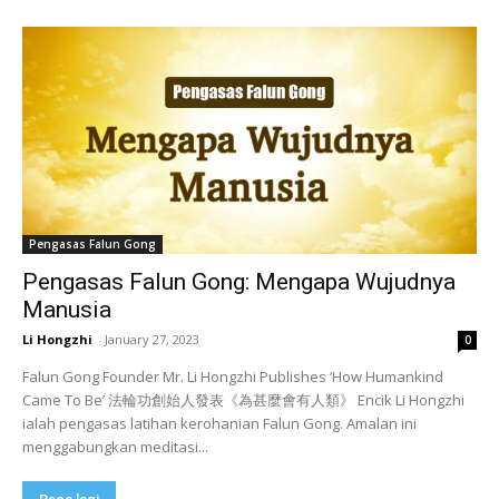
Pengasas Falun Gong
Pengasas Falun Gong: Mengapa Wujudnya
Manusia
Li Hongzhi
-
January 27, 2023
0
Falun Gong Founder Mr. Li Hongzhi Publishes ‘How Humankind
Came To Be’ 法輪功創始人發表《為甚麼會有人類》 Encik Li Hongzhi
ialah pengasas latihan kerohanian Falun Gong. Amalan ini
menggabungkan meditasi...