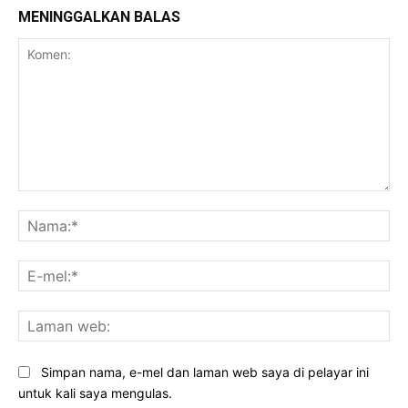
MENINGGALKAN BALAS
Komen:
Na
E-
mel
La
we
Simpan nama, e-mel dan laman web saya di pelayar ini
untuk kali saya mengulas.