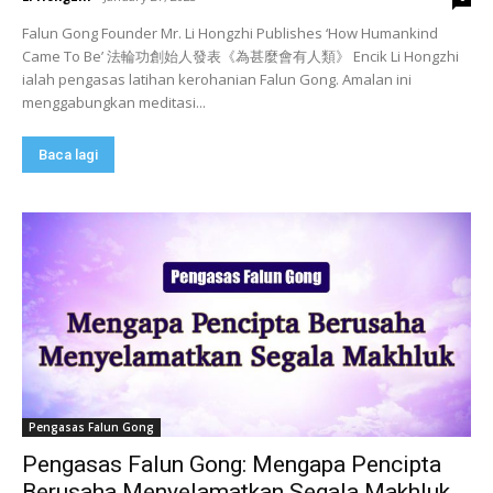
Falun Gong Founder Mr. Li Hongzhi Publishes ‘How Humankind
Came To Be’ 法輪功創始人發表《為甚麼會有人類》 Encik Li Hongzhi
ialah pengasas latihan kerohanian Falun Gong. Amalan ini
menggabungkan meditasi...
Baca lagi
Pengasas Falun Gong
Pengasas Falun Gong: Mengapa Pencipta
Berusaha Menyelamatkan Segala Makhluk