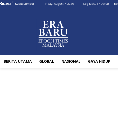
C
Friday, August 7, 2026
Log Masuk / Daftar
Be
30.1
Kuala Lumpur
BERITA UTAMA
GLOBAL
NASIONAL
GAYA HIDUP