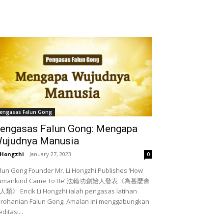
engasas Falun Gong
engasas Falun Gong: Mengapa
ujudnya Manusia
 Hongzhi
-
January 27, 2023
0
lun Gong Founder Mr. Li Hongzhi Publishes ‘How
umankind Came To Be’ 法輪功創始人發表《為甚麼會
類》 Encik Li Hongzhi ialah pengasas latihan
rohanian Falun Gong. Amalan ini menggabungkan
ditasi...