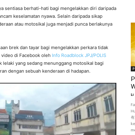
a sentiasa berhati-hati bagi mengelakkan diri daripada
ancam keselamatan nyawa. Selain daripada sikap
deraan atau motosikal juga menjadi punca berlakunya
daan brek dan tayar bagi mengelakkan perkara tidak
n video di Facebook oleh
Info Roadblock JPJ/POLIS
ak lelaki yang sedang menunggang motosikal bagi
P
ran dengan sebuah kenderaan di hadapan.
P
W
Li
Fa
H
有人
ke
me