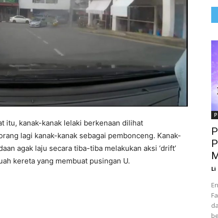
P
itu, kanak-kanak lelaki berkenaan dilihat
P
rang lagi kanak-kanak sebagai pembonceng. Kanak-
P
 agak laju secara tiba-tiba melakukan aksi ‘drift’
M
uah kereta yang membuat pusingan U.
Li
En
Fa
da
be