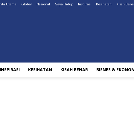
rita Utama
Global
Nasional
Gaya Hidup
Inspirasi
Kesihatan
Kisah Bena
INSPIRASI
KESIHATAN
KISAH BENAR
BISNES & EKONOM