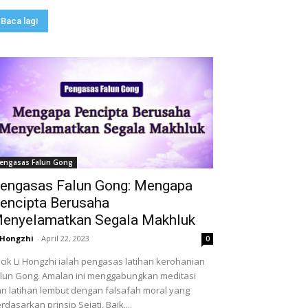
Baca lagi
engasas Falun Gong
engasas Falun Gong: Mengapa
encipta Berusaha
enyelamatkan Segala Makhluk
 Hongzhi
-
April 22, 2023
0
cik Li Hongzhi ialah pengasas latihan kerohanian
lun Gong. Amalan ini menggabungkan meditasi
n latihan lembut dengan falsafah moral yang
rdasarkan prinsip Sejati, Baik,...