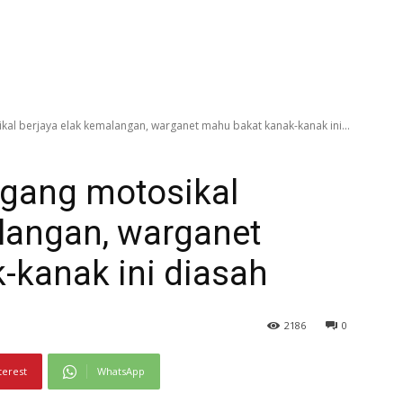
ikal berjaya elak kemalangan, warganet mahu bakat kanak-kanak ini...
nggang motosikal
langan, warganet
-kanak ini diasah
2186
0
terest
WhatsApp