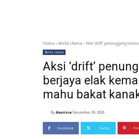
Utama
Berita Utama
Aksi 'drift' penunggang motos
Berita Utama
Aksi ‘drift’ penu
berjaya elak kema
mahu bakat kanak
By
Axuricca
December 29, 2020
Facebook
Twitter
Pin