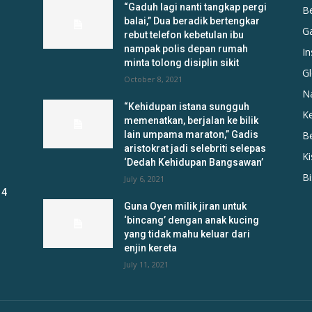
“Gaduh lagi nanti tangkap pergi
B
balai,” Dua beradik bertengkar
G
rebut telefon kebetulan ibu
nampak polis depan rumah
In
minta tolong disiplin sikit
Gl
October 8, 2021
N
“Kehidupan istana sungguh
K
memenatkan, berjalan ke bilik
lain umpama maraton,” Gadis
B
aristokrat jadi selebriti selepas
K
‘Dedah Kehidupan Bangsawan’
B
July 6, 2021
 4
Guna Oyen milik jiran untuk
‘bincang’ dengan anak kucing
yang tidak mahu keluar dari
enjin kereta
July 11, 2021