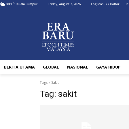
C
Friday, August 7, 2026
Log Masuk / Daftar
Be
30.1
Kuala Lumpur
BERITA UTAMA
GLOBAL
NASIONAL
GAYA HIDUP
Tags
Sakit
Tag:
sakit