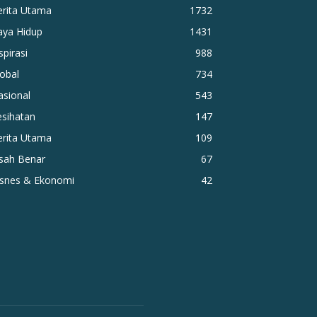
erita Utama
1732
aya Hidup
1431
spirasi
988
obal
734
asional
543
esihatan
147
erita Utama
109
isah Benar
67
isnes & Ekonomi
42