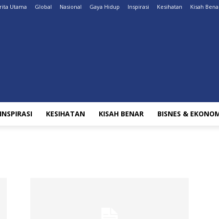
rita Utama
Global
Nasional
Gaya Hidup
Inspirasi
Kesihatan
Kisah Bena
INSPIRASI
KESIHATAN
KISAH BENAR
BISNES & EKONOM