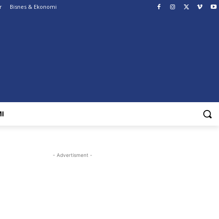
r
Bisnes & Ekonomi
I
- Advertisment -