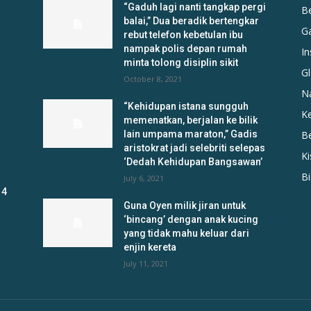
“Gaduh lagi nanti tangkap pergi
B
balai,” Dua beradik bertengkar
G
rebut telefon kebetulan ibu
nampak polis depan rumah
In
minta tolong disiplin sikit
Gl
October 8, 2021
N
“Kehidupan istana sungguh
K
memenatkan, berjalan ke bilik
lain umpama maraton,” Gadis
B
aristokrat jadi selebriti selepas
K
‘Dedah Kehidupan Bangsawan’
B
July 6, 2021
 4
Guna Oyen milik jiran untuk
‘bincang’ dengan anak kucing
yang tidak mahu keluar dari
enjin kereta
July 11, 2021