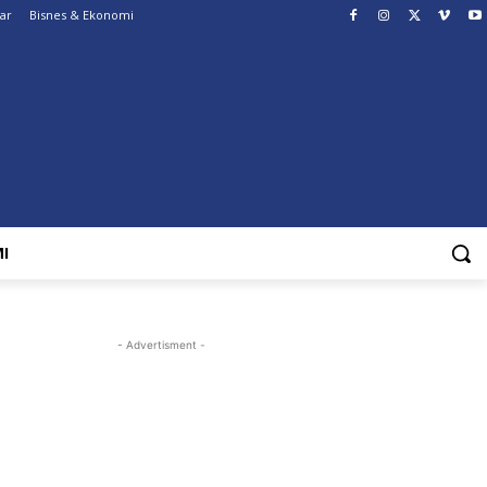
ar
Bisnes & Ekonomi
I
- Advertisment -