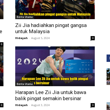
Berita Utama
Zii Jia hadiahkan pingat gangsa
ke
untuk Malaysia
Hidayah
-
August 5, 2024
0
0
Berita Utama
Harapan Lee Zii Jia untuk bawa
balik pingat semakin bersinar
Hidayah
-
August 3, 2024
0
0