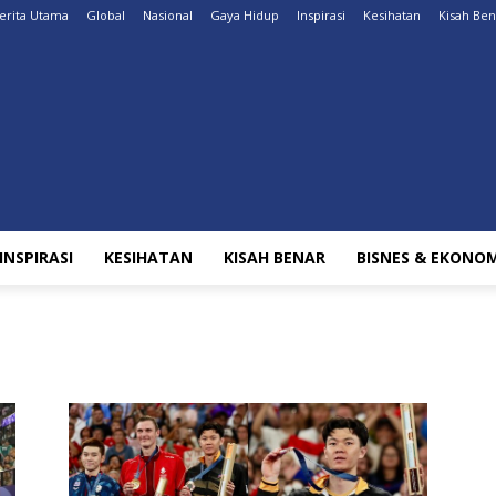
erita Utama
Global
Nasional
Gaya Hidup
Inspirasi
Kesihatan
Kisah Ben
INSPIRASI
KESIHATAN
KISAH BENAR
BISNES & EKONOM