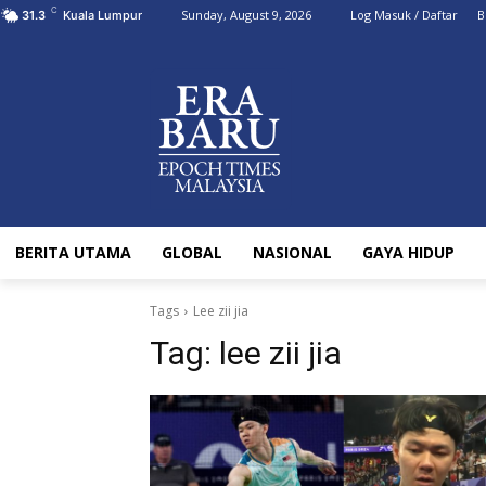
C
Sunday, August 9, 2026
Log Masuk / Daftar
B
31.3
Kuala Lumpur
BERITA UTAMA
GLOBAL
NASIONAL
GAYA HIDUP
Tags
Lee zii jia
Tag:
lee zii jia