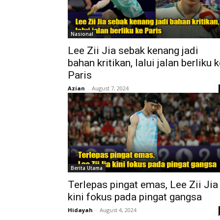
Nasional
Lee Zii Jia sebak kenang jadi
bahan kritikan, lalui jalan berliku 
Paris
Azian
-
August 7, 2024
Berita Utama
Terlepas pingat emas, Lee Zii Jia
kini fokus pada pingat gangsa
Hidayah
-
August 4, 2024