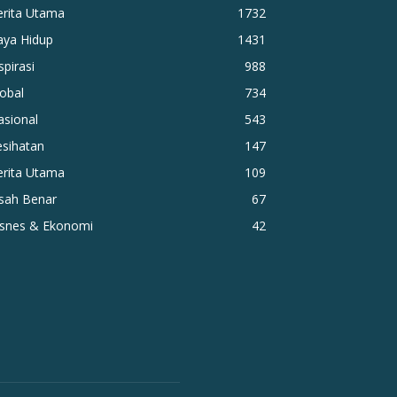
erita Utama
1732
aya Hidup
1431
spirasi
988
obal
734
asional
543
esihatan
147
erita Utama
109
isah Benar
67
isnes & Ekonomi
42