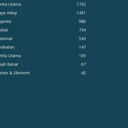
erita Utama
1732
aya Hidup
1431
spirasi
988
obal
734
asional
543
esihatan
147
erita Utama
109
isah Benar
67
isnes & Ekonomi
42