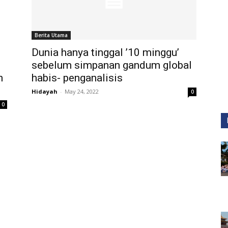
Berita Utama
Dunia hanya tinggal ’10 minggu’
sebelum simpanan gandum global
n
habis- penganalisis
Hidayah
-
May 24, 2022
0
0