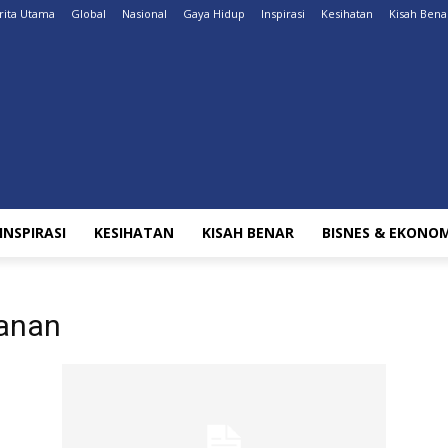
rita Utama
Global
Nasional
Gaya Hidup
Inspirasi
Kesihatan
Kisah Bena
INSPIRASI
KESIHATAN
KISAH BENAR
BISNES & EKONOM
anan