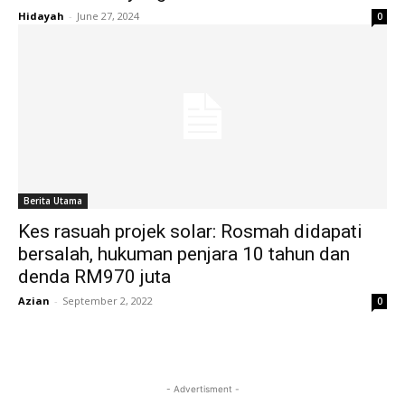
Hidayah
-
June 27, 2024
0
Berita Utama
Kes rasuah projek solar: Rosmah didapati
bersalah, hukuman penjara 10 tahun dan
denda RM970 juta
Azian
-
September 2, 2022
0
- Advertisment -