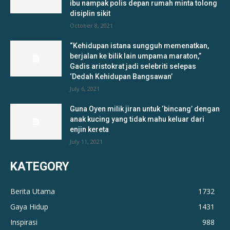
ibu nampak polis depan rumah minta tolong
disiplin sikit
October 8, 2021
“Kehidupan istana sungguh memenatkan,
berjalan ke bilik lain umpama maraton,”
Gadis aristokrat jadi selebriti selepas
‘Dedah Kehidupan Bangsawan’
July 6, 2021
Guna Oyen milik jiran untuk ‘bincang’ dengan
anak kucing yang tidak mahu keluar dari
enjin kereta
July 11, 2021
KATEGORY
Berita Utama
1732
Gaya Hidup
1431
Inspirasi
988