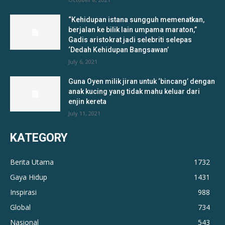
“Kehidupan istana sungguh memenatkan,
berjalan ke bilik lain umpama maraton,”
Gadis aristokrat jadi selebriti selepas
‘Dedah Kehidupan Bangsawan’
July 6, 2021
Guna Oyen milik jiran untuk ‘bincang’ dengan
anak kucing yang tidak mahu keluar dari
enjin kereta
July 11, 2021
KATEGORY
Berita Utama
1732
Gaya Hidup
1431
Inspirasi
988
Global
734
Nasional
543