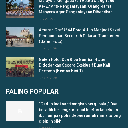
Malaysia Mengadakan Acara Ulang Tahun
Ke-27 Anti-Penganiayaan, Orang Ramai
Menyeru agar Penganiayaan Dihentikan
July 22, 2026
Amaran Grafik! 64 Foto 4 Jun Menjadi Saksi
Pembunuhan Berdarah Dataran Tiananmen
(Galeri Foto)
June 6, 2026
Galeri Foto: Dua Ribu Gambar 4 Jun
Didedahkan Secara Eksklusif Buat Kali
Pertama (Kemas Kini 1)
June 6, 2026
PALING POPULAR
“Gaduh lagi nanti tangkap pergi balai,” Dua
beradik bertengkar rebut telefon kebetulan
ibu nampak polis depan rumah minta tolong
disiplin sikit
October 8, 2021