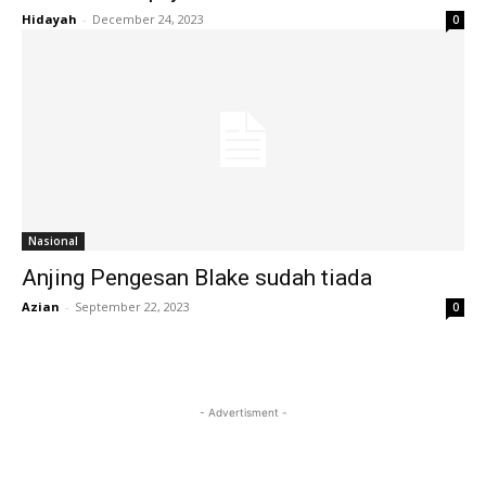
Hidayah
-
December 24, 2023
0
Nasional
Anjing Pengesan Blake sudah tiada
Azian
-
September 22, 2023
0
- Advertisment -