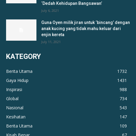
‘Dedah Kehidupan Bangsawan’
July 6, 2021
Guna Oyen milik jiran untuk ‘bincang’ dengan
anak kucing yang tidak mahu keluar dari
enjin kereta
July 11, 2021
KATEGORY
Berita Utama
1732
Gaya Hidup
1431
Inspirasi
988
Global
734
Nasional
543
Kesihatan
147
Berita Utama
109
Kisah Benar
67