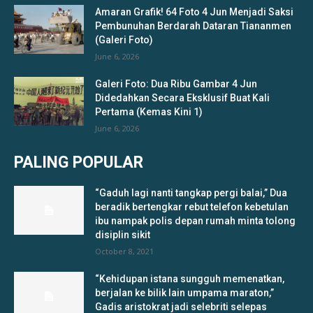
Amaran Grafik! 64 Foto 4 Jun Menjadi Saksi
Pembunuhan Berdarah Dataran Tiananmen
(Galeri Foto)
June 6, 2026
Galeri Foto: Dua Ribu Gambar 4 Jun
Didedahkan Secara Eksklusif Buat Kali
Pertama (Kemas Kini 1)
June 6, 2026
PALING POPULAR
“Gaduh lagi nanti tangkap pergi balai,” Dua
beradik bertengkar rebut telefon kebetulan
ibu nampak polis depan rumah minta tolong
disiplin sikit
October 8, 2021
“Kehidupan istana sungguh memenatkan,
berjalan ke bilik lain umpama maraton,”
Gadis aristokrat jadi selebriti selepas