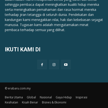
sehingga pembaca dapat meningkatkan kualiti hidup mereka
serta meningkatkan pemahaman dan rasa hormat mereka
terhadap jiran tetangga di seluruh dunia. Pendekatan dan
kandungan kami menegakkan nilai, hak dan kebebasan sejagat
manusia. Tugasan kami adalah mengutamakan minat
pembaca terhadap semua yang dilihat.
IKUTI KAMI DI
© erabaru.com.my
Berita Utama
Global
Nasional
Gaya Hidup
Inspirasi
Kesihatan
Kisah Benar
Bisnes & Ekonomi