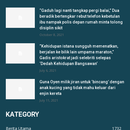
“Gaduh lagi nanti tangkap pergi balai,” Dua
beradik bertengkar rebut telefon kebetulan
ibu nampak polis depan rumah minta tolong
disiplin sikit
October 8, 2021
“Kehidupan istana sungguh memenatkan,
berjalan ke bilik lain umpama maraton,”
Gadis aristokrat jadi selebriti selepas
‘Dedah Kehidupan Bangsawan’
July 6, 2021
Guna Oyen milik jiran untuk ‘bincang’ dengan
anak kucing yang tidak mahu keluar dari
enjin kereta
July 11, 2021
KATEGORY
Berita Utama
1732