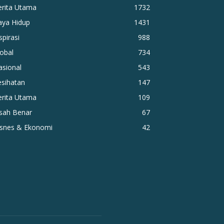
erita Utama
1732
aya Hidup
1431
spirasi
988
obal
734
asional
543
esihatan
147
erita Utama
109
isah Benar
67
isnes & Ekonomi
42