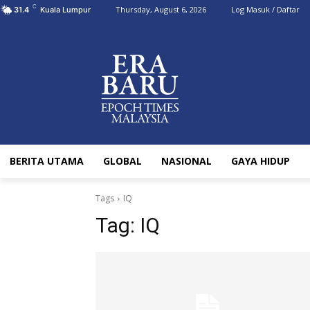
C
Thursday, August 6, 2026
Log Masuk / Daftar
31.4
Kuala Lumpur
BERITA UTAMA
GLOBAL
NASIONAL
GAYA HIDUP
Tags
IQ
Tag:
IQ