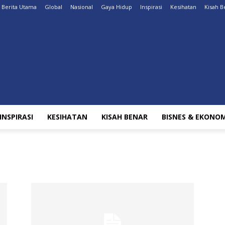
Berita Utama
Global
Nasional
Gaya Hidup
Inspirasi
Kesihatan
Kisah B
INSPIRASI
KESIHATAN
KISAH BENAR
BISNES & EKONOM