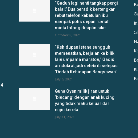
“Gaduh lagi nanti tangkap pergi
B
balai,” Dua beradik bertengkar
G
rebut telefon kebetulan ibu
nampak polis depan rumah
In
minta tolong disiplin sikit
Gl
October 8, 2021
N
“Kehidupan istana sungguh
K
memenatkan, berjalan ke bilik
lain umpama maraton,” Gadis
B
aristokrat jadi selebriti selepas
K
‘Dedah Kehidupan Bangsawan’
B
July 6, 2021
 4
Guna Oyen milik jiran untuk
‘bincang’ dengan anak kucing
yang tidak mahu keluar dari
enjin kereta
July 11, 2021