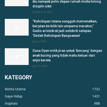
ibu nampak polis depan rumah minta tolong
disiplin sikit
October 8, 2021
“Kehidupan istana sungguh memenatkan,
berjalan ke bilik lain umpama maraton,”
Gadis aristokrat jadi selebriti selepas
‘Dedah Kehidupan Bangsawan’
July 6, 2021
Guna Oyen milik jiran untuk ‘bincang’ dengan
anak kucing yang tidak mahu keluar dari
enjin kereta
July 11, 2021
KATEGORY
Berita Utama
1732
Gaya Hidup
1431
Inspirasi
988