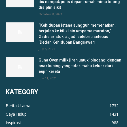
ibu nampak polis depan rumah minta tolong
disiplin sikit
October 8, 2021
“Kehidupan istana sungguh memenatkan,
berjalan ke bilik lain umpama maraton,”
Gadis aristokrat jadi selebriti selepas
‘Dedah Kehidupan Bangsawan’
July 6, 2021
Guna Oyen milik jiran untuk ‘bincang’ dengan
anak kucing yang tidak mahu keluar dari
enjin kereta
July 11, 2021
KATEGORY
Berita Utama
1732
Gaya Hidup
1431
Inspirasi
988