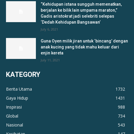
“Kehidupan istana sungguh memenatkan,
berjalan ke bilik lain umpama maraton,”
Gadis aristokrat jadi selebriti selepas
‘Dedah Kehidupan Bangsawan’
July 6, 2021
Guna Oyen milik jiran untuk ‘bincang’ dengan
anak kucing yang tidak mahu keluar dari
enjin kereta
July 11, 2021
KATEGORY
Berita Utama
1732
Gaya Hidup
1431
Inspirasi
988
Global
734
Nasional
543
Kesihatan
147