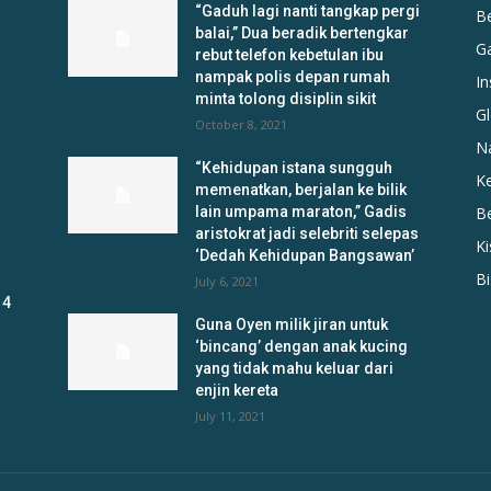
“Gaduh lagi nanti tangkap pergi
B
balai,” Dua beradik bertengkar
G
rebut telefon kebetulan ibu
nampak polis depan rumah
In
minta tolong disiplin sikit
Gl
October 8, 2021
N
“Kehidupan istana sungguh
K
memenatkan, berjalan ke bilik
lain umpama maraton,” Gadis
B
aristokrat jadi selebriti selepas
K
‘Dedah Kehidupan Bangsawan’
B
July 6, 2021
 4
Guna Oyen milik jiran untuk
‘bincang’ dengan anak kucing
yang tidak mahu keluar dari
enjin kereta
July 11, 2021