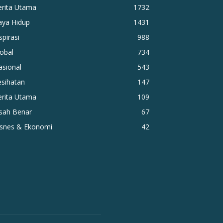
erita Utama
1732
aya Hidup
1431
spirasi
988
obal
734
asional
543
esihatan
147
erita Utama
109
isah Benar
67
isnes & Ekonomi
42