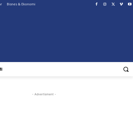
ar
Bisnes & Ekonomi
I
- Advertisment -