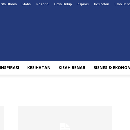
rita Utama
Global
Nasional
Gaya Hidup
Inspirasi
Kesihatan
Kisah Ben
INSPIRASI
KESIHATAN
KISAH BENAR
BISNES & EKONOM