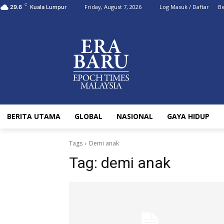
C
Friday, August 7, 2026
Log Masuk / Daftar
Be
29.6
Kuala Lumpur
BERITA UTAMA
GLOBAL
NASIONAL
GAYA HIDUP
Tags
Demi anak
Tag:
demi anak