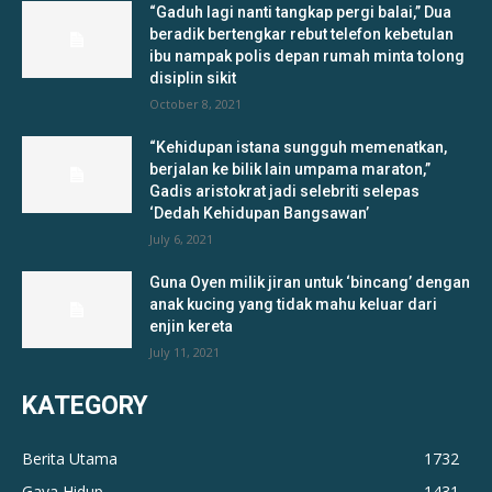
“Gaduh lagi nanti tangkap pergi balai,” Dua
beradik bertengkar rebut telefon kebetulan
ibu nampak polis depan rumah minta tolong
disiplin sikit
October 8, 2021
“Kehidupan istana sungguh memenatkan,
berjalan ke bilik lain umpama maraton,”
Gadis aristokrat jadi selebriti selepas
‘Dedah Kehidupan Bangsawan’
July 6, 2021
Guna Oyen milik jiran untuk ‘bincang’ dengan
anak kucing yang tidak mahu keluar dari
enjin kereta
July 11, 2021
KATEGORY
Berita Utama
1732
Gaya Hidup
1431