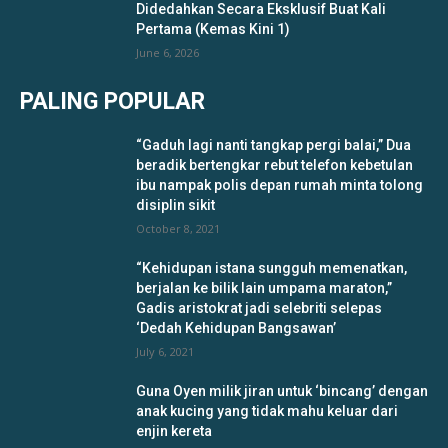
Didedahkan Secara Eksklusif Buat Kali
Pertama (Kemas Kini 1)
June 6, 2026
PALING POPULAR
“Gaduh lagi nanti tangkap pergi balai,” Dua
beradik bertengkar rebut telefon kebetulan
ibu nampak polis depan rumah minta tolong
disiplin sikit
October 8, 2021
“Kehidupan istana sungguh memenatkan,
berjalan ke bilik lain umpama maraton,”
Gadis aristokrat jadi selebriti selepas
‘Dedah Kehidupan Bangsawan’
July 6, 2021
Guna Oyen milik jiran untuk ‘bincang’ dengan
anak kucing yang tidak mahu keluar dari
enjin kereta