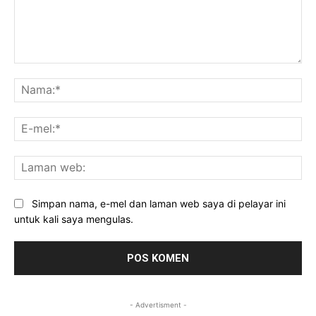
Komen:
Na
E-
mel
La
we
Simpan nama, e-mel dan laman web saya di pelayar ini
untuk kali saya mengulas.
- Advertisment -