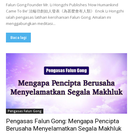
Falun Gong Founder Mr. Li Hongzhi Publishes ‘How Humankind
Came To Be’ 法輪功創始人發表《為甚麼會有人類》 Encik Li Hongzhi
ialah pengasas latihan kerohanian Falun Gong. Amalan ini
menggabungkan meditasi...
Baca lagi
Pengasas Falun Gong
Pengasas Falun Gong: Mengapa Pencipta
Berusaha Menyelamatkan Segala Makhluk