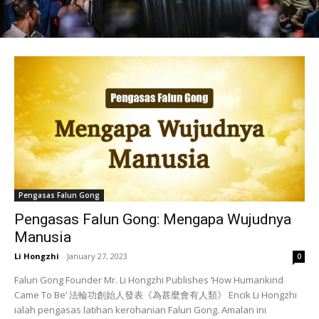
Pengasas Falun Gong
Pengasas Falun Gong: Mengapa Wujudnya
Manusia
Li Hongzhi
-
January 27, 2023
0
Falun Gong Founder Mr. Li Hongzhi Publishes ‘How Humankind
Came To Be’ 法輪功創始人發表《為甚麼會有人類》 Encik Li Hongzhi
ialah pengasas latihan kerohanian Falun Gong. Amalan ini