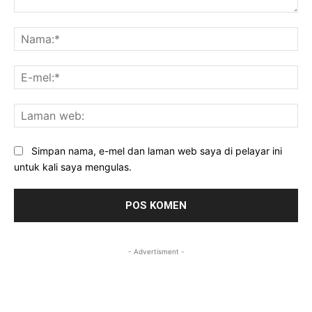
Komen:
Na
E-
mel
La
we
Simpan nama, e-mel dan laman web saya di pelayar ini
untuk kali saya mengulas.
- Advertisment -