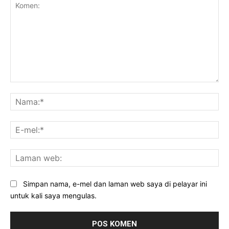
Komen:
Na
E-
mel
La
we
Simpan nama, e-mel dan laman web saya di pelayar ini
untuk kali saya mengulas.