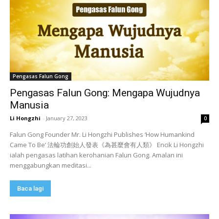
Pengasas Falun Gong
Pengasas Falun Gong: Mengapa Wujudnya
Manusia
Li Hongzhi
-
January 27, 2023
0
Falun Gong Founder Mr. Li Hongzhi Publishes ‘How Humankind
Came To Be’ 法輪功創始人發表《為甚麼會有人類》 Encik Li Hongzhi
ialah pengasas latihan kerohanian Falun Gong. Amalan ini
menggabungkan meditasi...
Baca lagi