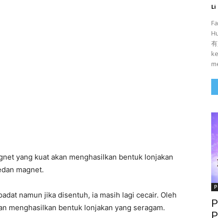
Li
Fa
H
有人
ke
me
gnet yang kuat akan menghasilkan bentuk lonjakan
medan magnet.
P
adat namun jika disentuh, ia masih lagi cecair. Oleh
P
an menghasilkan bentuk lonjakan yang seragam.
P