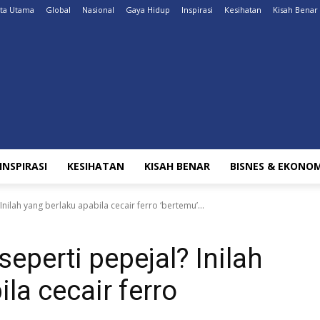
ita Utama
Global
Nasional
Gaya Hidup
Inspirasi
Kesihatan
Kisah Benar
INSPIRASI
KESIHATAN
KISAH BENAR
BISNES & EKONOM
Inilah yang berlaku apabila cecair ferro ‘bertemu’...
seperti pepejal? Inilah
la cecair ferro