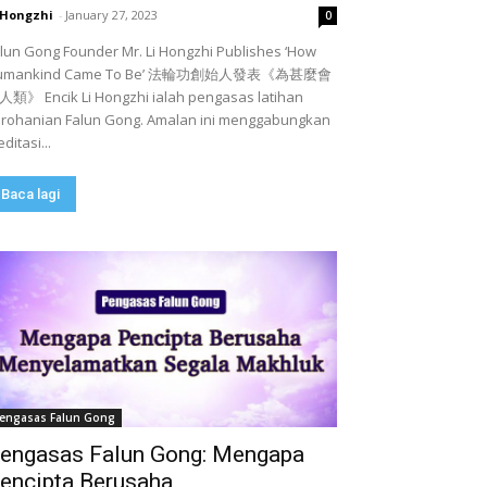
 Hongzhi
-
January 27, 2023
0
lun Gong Founder Mr. Li Hongzhi Publishes ‘How
umankind Came To Be’ 法輪功創始人發表《為甚麼會
類》 Encik Li Hongzhi ialah pengasas latihan
rohanian Falun Gong. Amalan ini menggabungkan
ditasi...
Baca lagi
engasas Falun Gong
engasas Falun Gong: Mengapa
encipta Berusaha