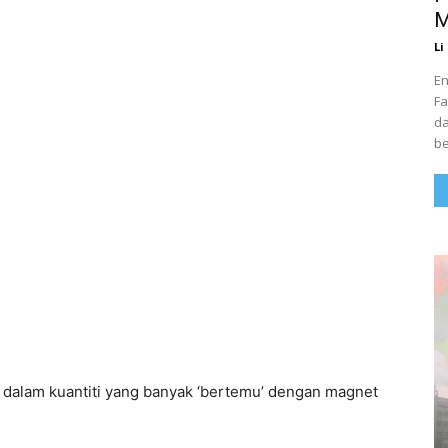
M
Li
En
Fa
da
be
ni dalam kuantiti yang banyak ‘bertemu’ dengan magnet