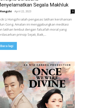
enyelamatkan Segala Makhluk
 Hongzhi
-
April 22, 2023
0
cik Li Hongzhi ialah pengasas latihan kerohanian
lun Gong. Amalan ini menggabungkan meditasi
n latihan lembut dengan falsafah moral yang
rdasarkan prinsip Sejati, Baik,...
Baca lagi