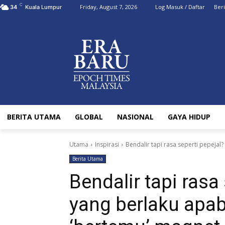
C
Friday, August 7, 2026
Log Masuk / Daftar
Ber
34
Kuala Lumpur
BERITA UTAMA
GLOBAL
NASIONAL
GAYA HIDUP
Utama
Inspirasi
Bendalir tapi rasa seperti pepejal? 
Berita Utama
Bendalir tapi rasa 
yang berlaku apabi