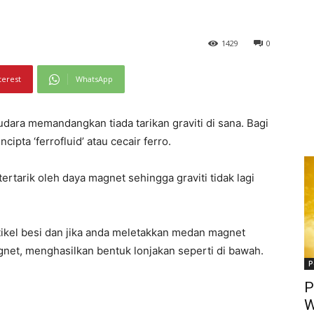
1429
0
terest
WhatsApp
udara memandangkan tiada tarikan graviti di sana. Bagi
cipta ‘ferrofluid’ atau cecair ferro.
ertarik oleh daya magnet sehingga graviti tidak lagi
rtikel besi dan jika anda meletakkan medan magnet
net, menghasilkan bentuk lonjakan seperti di bawah.
P
P
W