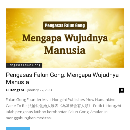
Pengasas Falun Gong
Pengasas Falun Gong: Mengapa Wujudnya
Manusia
Li Hongzhi
-
January 27, 2023
0
Falun Gong Founder Mr. Li Hongzhi Publishes ‘How Humankind
Came To Be’ 法輪功創始人發表《為甚麼會有人類》 Encik Li Hongzhi
ialah pengasas latihan kerohanian Falun Gong. Amalan ini
menggabungkan meditasi...