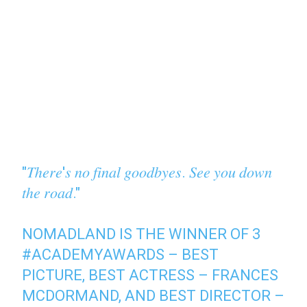
"𝑇ℎ𝑒𝑟𝑒'𝑠 𝑛𝑜 𝑓𝑖𝑛𝑎𝑙 𝑔𝑜𝑜𝑑𝑏𝑦𝑒𝑠. 𝑆𝑒𝑒 𝑦𝑜𝑢 𝑑𝑜𝑤𝑛
𝑡ℎ𝑒 𝑟𝑜𝑎𝑑."
NOMADLAND IS THE WINNER OF 3
#ACADEMYAWARDS
– BEST
PICTURE, BEST ACTRESS – FRANCES
MCDORMAND, AND BEST DIRECTOR –