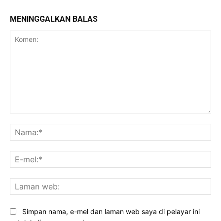
MENINGGALKAN BALAS
Komen:
Na
E-
mel
La
we
Simpan nama, e-mel dan laman web saya di pelayar ini