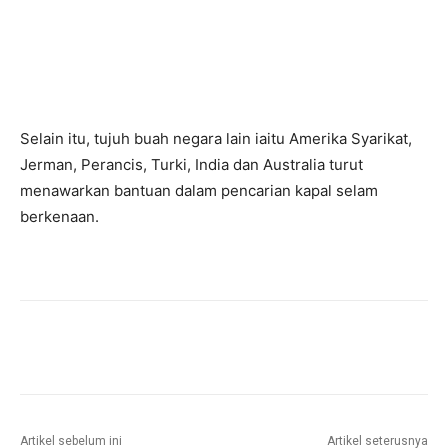
Selain itu, tujuh buah negara lain iaitu Amerika Syarikat,
Jerman, Perancis, Turki, India dan Australia turut
menawarkan bantuan dalam pencarian kapal selam
berkenaan.
Facebook
Twitter
Pinterest
W
Artikel sebelum ini
Artikel seterusnya