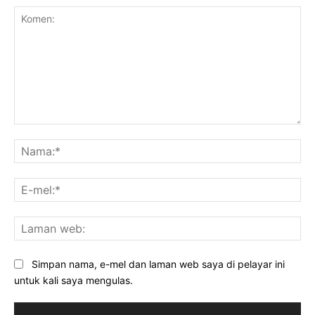
Komen:
Na
E-
mel
La
we
Simpan nama, e-mel dan laman web saya di pelayar ini
untuk kali saya mengulas.