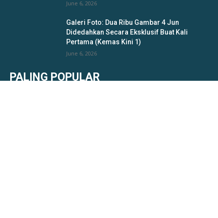
June 6, 2026
Galeri Foto: Dua Ribu Gambar 4 Jun
Didedahkan Secara Eksklusif Buat Kali
Pertama (Kemas Kini 1)
June 6, 2026
PALING POPULAR
“Gaduh lagi nanti tangkap pergi balai,” Dua
beradik bertengkar rebut telefon kebetulan
ibu nampak polis depan rumah minta tolong
disiplin sikit
October 8, 2021