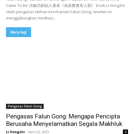
Came To Be’ 法輪功創始人發表《為甚麼會有人類》 Encik Li Hongzhi
ialah pengasas latihan kerohanian Falun Gong. Amalan ini
menggabungkan meditasi...
Baca lagi
Pengasas Falun Gong
Pengasas Falun Gong: Mengapa Pencipta
Berusaha Menyelamatkan Segala Makhluk
Li Hongzhi
-
April 22, 2023
0