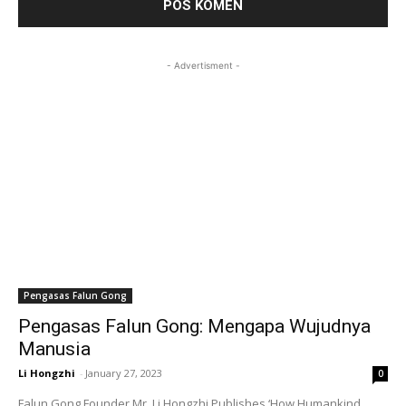
- Advertisment -
Pengasas Falun Gong
Pengasas Falun Gong: Mengapa Wujudnya
Manusia
Li Hongzhi
-
January 27, 2023
0
Falun Gong Founder Mr. Li Hongzhi Publishes ‘How Humankind