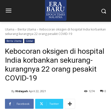
Utama
Berita Utama
Kebocoran oksigen di hospital India korbankan
sekurang-kurangnya 22 orang pesakit COVID-19
Berita Utama
Global
Kebocoran oksigen di hospital
India korbankan sekurang-
kurangnya 22 orang pesakit
COVID-19
By
Hidayah
April 22, 2021
1274
0
Facebook
Twitter