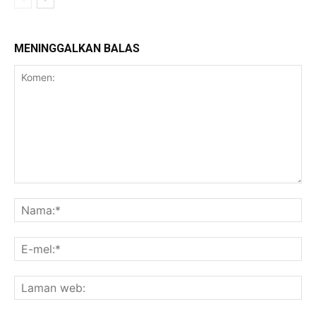
MENINGGALKAN BALAS
Komen:
Na
E-
mel
La
we