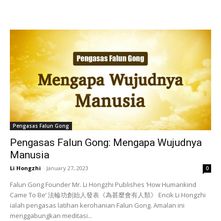
Pengasas Falun Gong
Pengasas Falun Gong: Mengapa Wujudnya
Manusia
Li Hongzhi
-
January 27, 2023
0
Falun Gong Founder Mr. Li Hongzhi Publishes ‘How Humankind
Came To Be’ 法輪功創始人發表《為甚麼會有人類》 Encik Li Hongzhi
ialah pengasas latihan kerohanian Falun Gong. Amalan ini
menggabungkan meditasi...