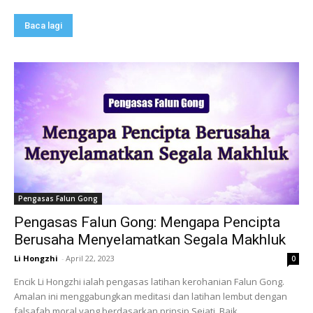
Baca lagi
Pengasas Falun Gong
Pengasas Falun Gong: Mengapa Pencipta
Berusaha Menyelamatkan Segala Makhluk
Li Hongzhi
-
April 22, 2023
0
Encik Li Hongzhi ialah pengasas latihan kerohanian Falun Gong.
Amalan ini menggabungkan meditasi dan latihan lembut dengan
falsafah moral yang berdasarkan prinsip Sejati, Baik,...