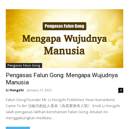
Pengasas Falun Gong
Pengasas Falun Gong: Mengapa Wujudnya
Manusia
Li Hongzhi
-
January 27, 2023
0
Falun Gong Founder Mr. Li Hongzhi Publishes ‘How Humankind
Came To Be’ 法輪功創始人發表《為甚麼會有人類》 Encik Li Hongzhi
ialah pengasas latihan kerohanian Falun Gong. Amalan ini
menggabungkan meditasi...