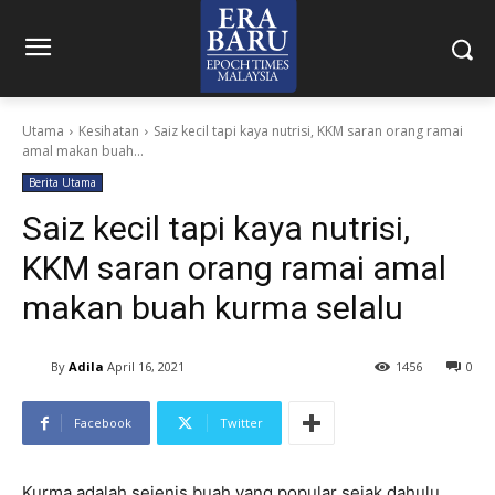
Utama
Kesihatan
Saiz kecil tapi kaya nutrisi, KKM saran orang ramai
amal makan buah...
Berita Utama
Saiz kecil tapi kaya nutrisi,
KKM saran orang ramai amal
makan buah kurma selalu
By
Adila
April 16, 2021
1456
0
Facebook
Twitter
Kurma adalah sejenis buah yang popular sejak dahulu