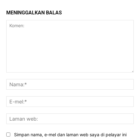
MENINGGALKAN BALAS
Komen:
Na
E-
mel
La
we
Simpan nama, e-mel dan laman web saya di pelayar ini